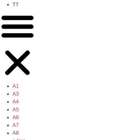
TT
A1
A3
A4
A5
A6
A7
A8