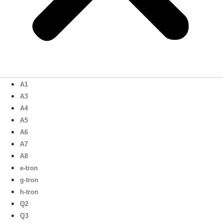
A1
A3
A4
A5
A6
A7
A8
e-tron
g-tron
h-tron
Q2
Q3