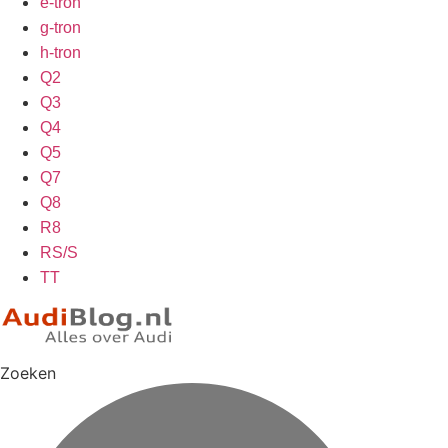
e-tron
g-tron
h-tron
Q2
Q3
Q4
Q5
Q7
Q8
R8
RS/S
TT
Zoeken