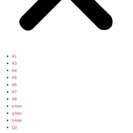
A1
A3
A4
A5
A6
A7
A8
e-tron
g-tron
h-tron
Q2