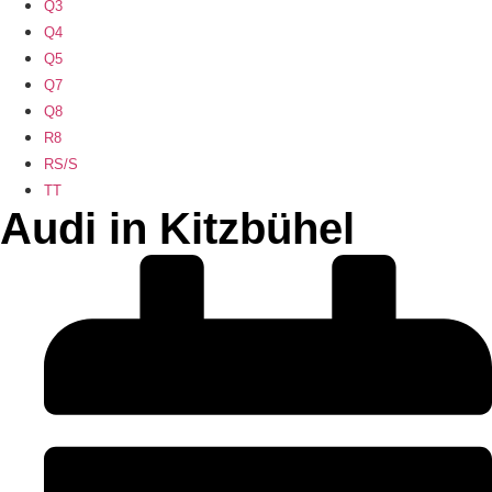
Q3
Q4
Q5
Q7
Q8
R8
RS/S
TT
Audi in Kitzbühel