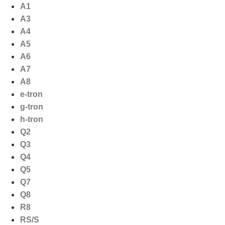
Ga
A1
naar
A3
de
A4
inhoud
A5
A6
A7
A8
e-tron
g-tron
h-tron
Q2
Q3
Q4
Q5
Q7
Q8
R8
RS/S