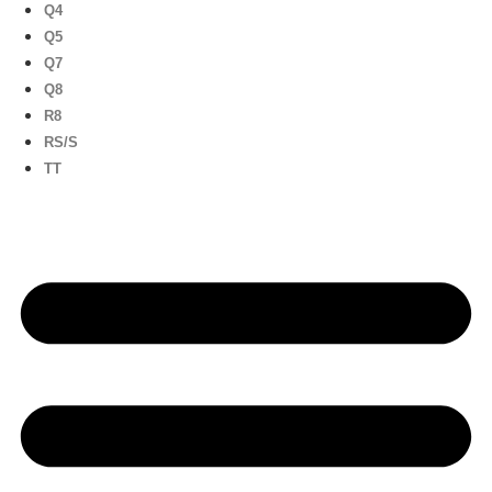
Q4
Q5
Q7
Q8
R8
RS/S
TT