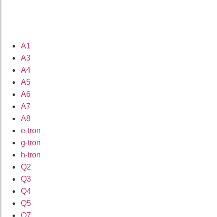
A1
A3
A4
A5
A6
A7
A8
e-tron
g-tron
h-tron
Q2
Q3
Q4
Q5
Q7