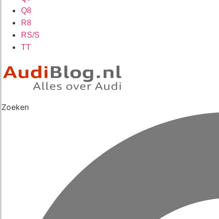
Q8
R8
RS/S
TT
Zoeken