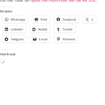
Ga hier naar de
rijtest van AutoVisie van de A8 XXL
.
Dit delen:
WhatsApp
Print
Facebook
X
LinkedIn
Reddit
Tumblr
Telegram
E-mail
Pinterest
Vind ik leuk:
Aan
het
laden...