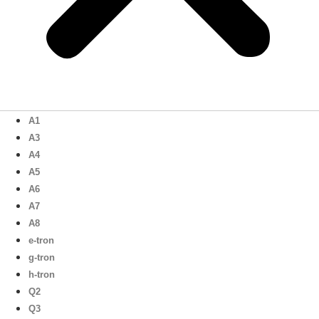
A1
A3
A4
A5
A6
A7
A8
e-tron
g-tron
h-tron
Q2
Q3