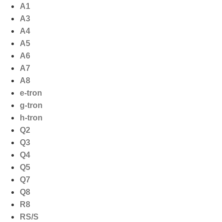
Ga
A1
naar
A3
de
A4
inhoud
A5
A6
A7
A8
e-tron
g-tron
h-tron
Q2
Q3
Q4
Q5
Q7
Q8
R8
RS/S