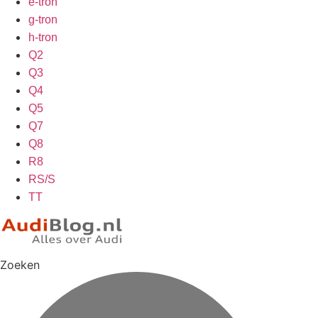
e-tron
g-tron
h-tron
Q2
Q3
Q4
Q5
Q7
Q8
R8
RS/S
TT
Zoeken