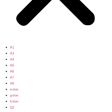
A1
A3
A4
A5
A6
A7
A8
e-tron
g-tron
h-tron
Q2