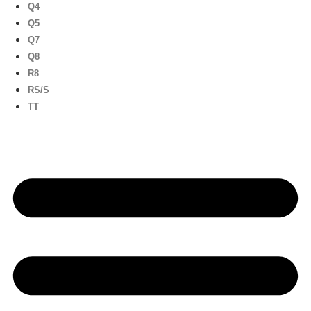
Q4
Q5
Q7
Q8
R8
RS/S
TT