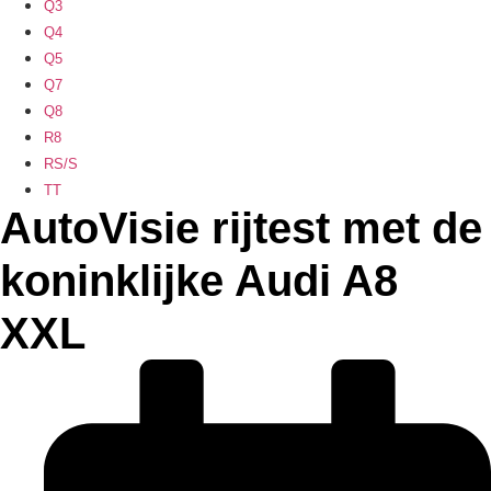
Q3
Q4
Q5
Q7
Q8
R8
RS/S
TT
AutoVisie rijtest met de
koninklijke Audi A8
XXL