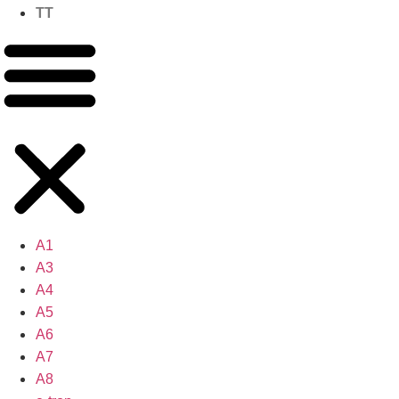
TT
A1
A3
A4
A5
A6
A7
A8