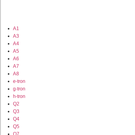
A1
A3
A4
A5
A6
A7
A8
e-tron
g-tron
h-tron
Q2
Q3
Q4
Q5
Q7