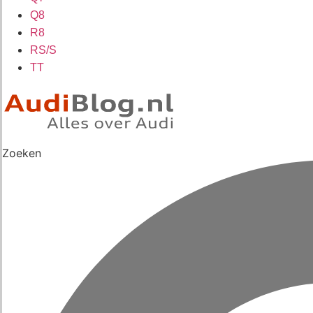
Q8
R8
RS/S
TT
Zoeken