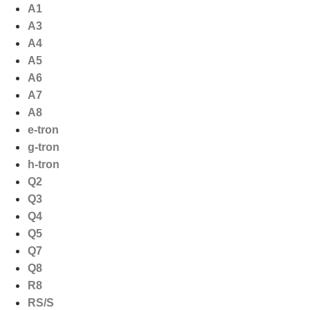
Ga
A1
naar
A3
de
A4
inhoud
A5
A6
A7
A8
e-tron
g-tron
h-tron
Q2
Q3
Q4
Q5
Q7
Q8
R8
RS/S