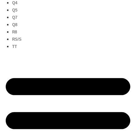
Q4
Q5
Q7
Q8
R8
RS/S
TT