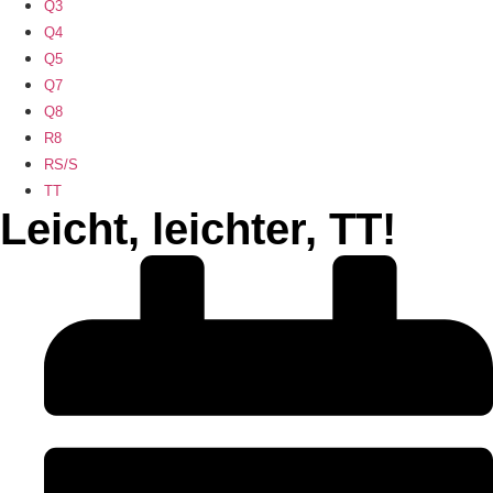
Q3
Q4
Q5
Q7
Q8
R8
RS/S
TT
Leicht, leichter, TT!