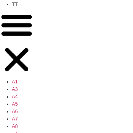
TT
A1
A3
A4
A5
A6
A7
A8