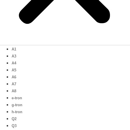
A1
A3
A4
A5
A6
A7
A8
e-tron
g-tron
h-tron
Q2
Q3