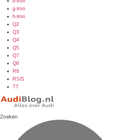
e-tron
g-tron
h-tron
Q2
Q3
Q4
Q5
Q7
Q8
R8
RS/S
TT
Zoeken