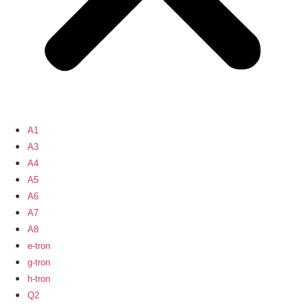
A1
A3
A4
A5
A6
A7
A8
e-tron
g-tron
h-tron
Q2