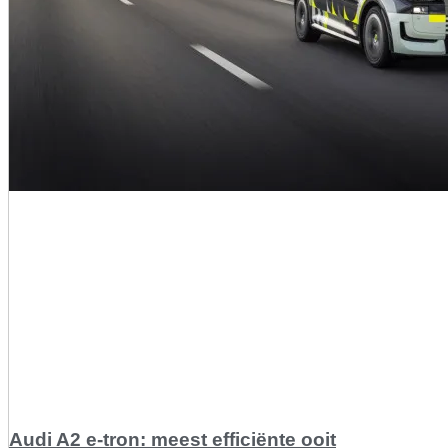
Audi A2 e-tron: meest efficiënte ooit