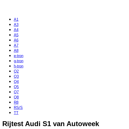
A1
A3
A4
A5
A6
A7
A8
e-tron
g-tron
h-tron
Q2
Q3
Q4
Q5
Q7
Q8
R8
RS/S
TT
Rijtest Audi S1 van Autoweek