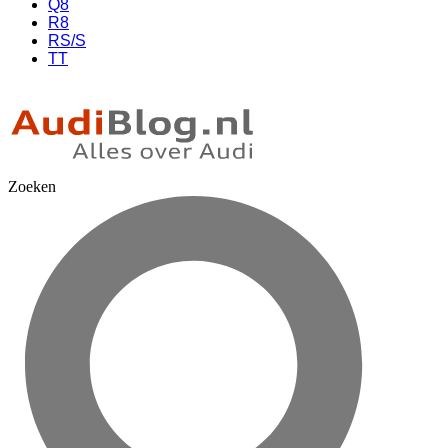
Q8
R8
RS/S
TT
Zoeken