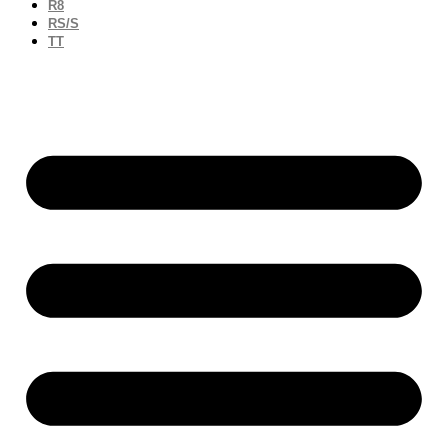
R8
RS/S
TT