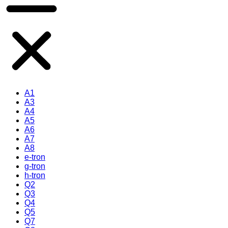
A1
A3
A4
A5
A6
A7
A8
e-tron
g-tron
h-tron
Q2
Q3
Q4
Q5
Q7