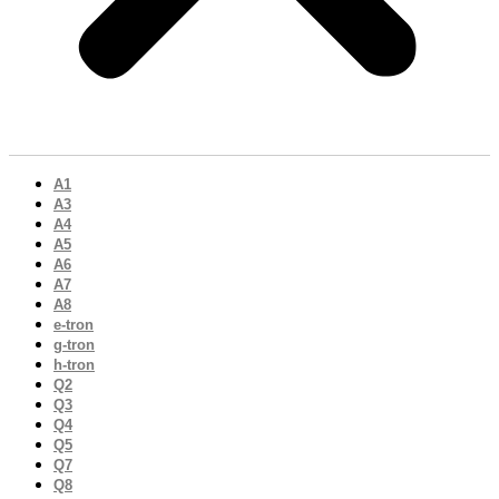
A1
A3
A4
A5
A6
A7
A8
e-tron
g-tron
h-tron
Q2
Q3
Q4
Q5
Q7
Q8