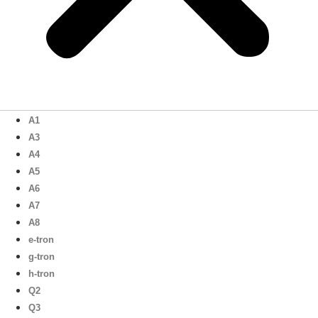
A1
A3
A4
A5
A6
A7
A8
e-tron
g-tron
h-tron
Q2
Q3