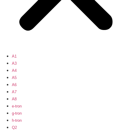
A1
A3
A4
A5
A6
A7
A8
e-tron
g-tron
h-tron
Q2