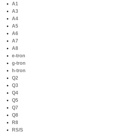
Ga
A1
naar
A3
de
A4
inhoud
A5
A6
A7
A8
e-tron
g-tron
h-tron
Q2
Q3
Q4
Q5
Q7
Q8
R8
RS/S