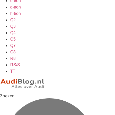
e-tron
g-tron
h-tron
Q2
Q3
Q4
Q5
Q7
Q8
R8
RS/S
TT
Zoeken