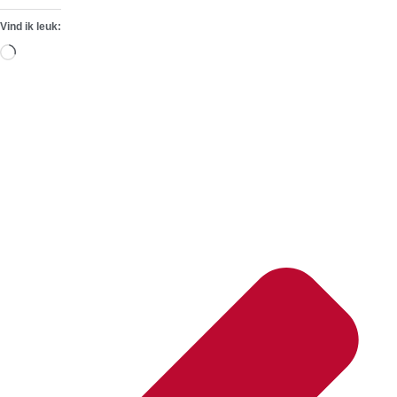
Vind ik leuk:
Aan
het
laden...