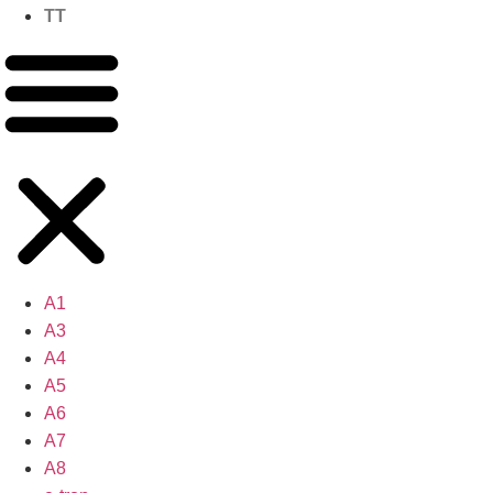
TT
A1
A3
A4
A5
A6
A7
A8