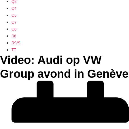
Q3
Q4
Q5
Q7
Q8
R8
RS/S
TT
Video: Audi op VW
Group avond in Genève