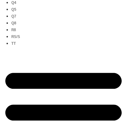
Q4
Q5
Q7
Q8
R8
RS/S
TT