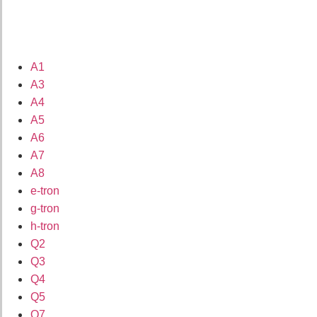
A1
A3
A4
A5
A6
A7
A8
e-tron
g-tron
h-tron
Q2
Q3
Q4
Q5
Q7