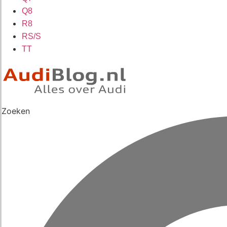
Q8
R8
RS/S
TT
Zoeken