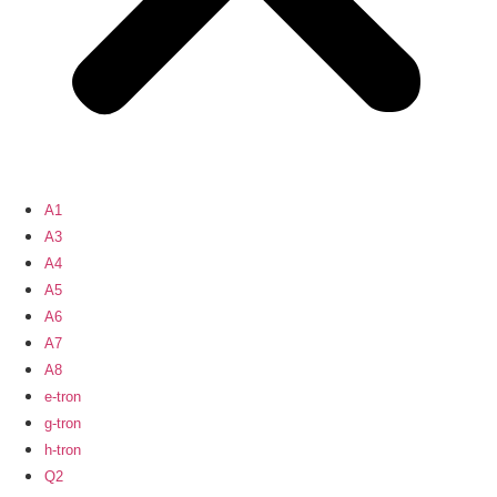
A1
A3
A4
A5
A6
A7
A8
e-tron
g-tron
h-tron
Q2