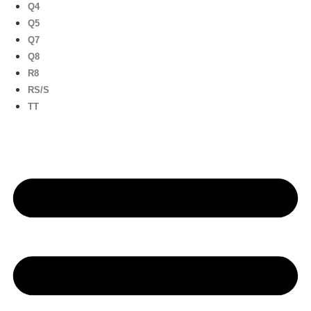
Q4
Q5
Q7
Q8
R8
RS/S
TT