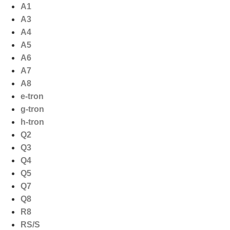
Ga
A1
naar
A3
de
A4
inhoud
A5
A6
A7
A8
e-tron
g-tron
h-tron
Q2
Q3
Q4
Q5
Q7
Q8
R8
RS/S