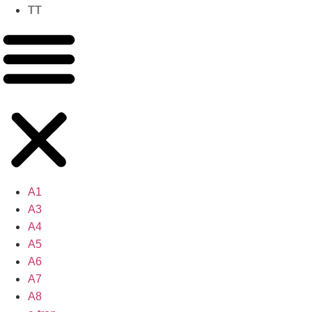
TT
A1
A3
A4
A5
A6
A7
A8