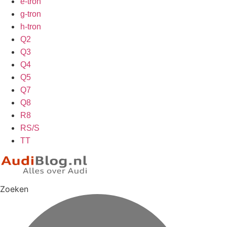
e-tron
g-tron
h-tron
Q2
Q3
Q4
Q5
Q7
Q8
R8
RS/S
TT
Zoeken