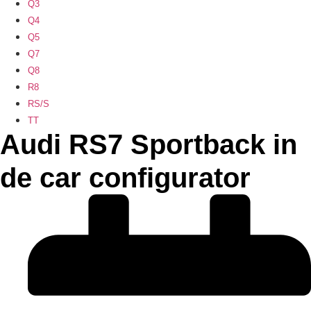
Q3
Q4
Q5
Q7
Q8
R8
RS/S
TT
Audi RS7 Sportback in
de car configurator