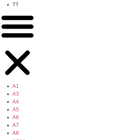
TT
A1
A3
A4
A5
A6
A7
A8