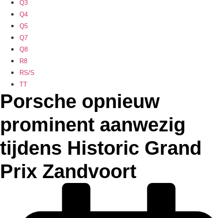
Q3
Q4
Q5
Q7
Q8
R8
RS/S
TT
Porsche opnieuw
prominent aanwezig
tijdens Historic Grand
Prix Zandvoort