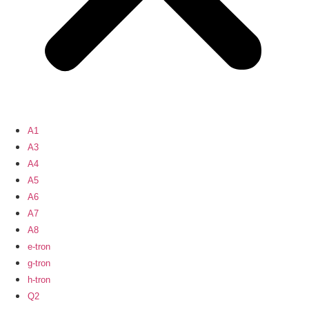
A1
A3
A4
A5
A6
A7
A8
e-tron
g-tron
h-tron
Q2