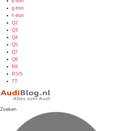
e-tron
g-tron
h-tron
Q2
Q3
Q4
Q5
Q7
Q8
R8
RS/S
TT
Zoeken