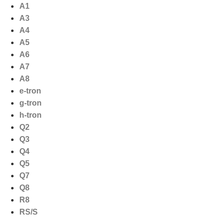
Ga
A1
naar
A3
de
A4
inhoud
A5
A6
A7
A8
e-tron
g-tron
h-tron
Q2
Q3
Q4
Q5
Q7
Q8
R8
RS/S