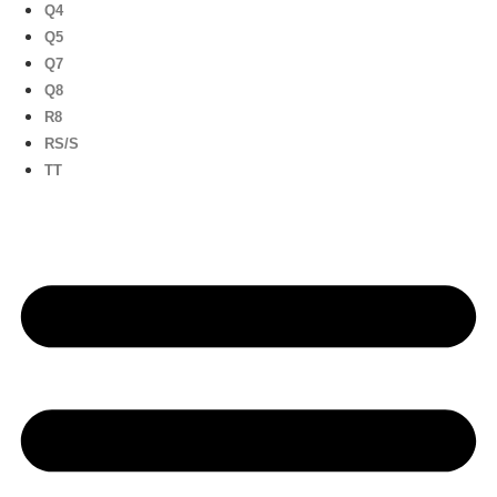
Q4
Q5
Q7
Q8
R8
RS/S
TT