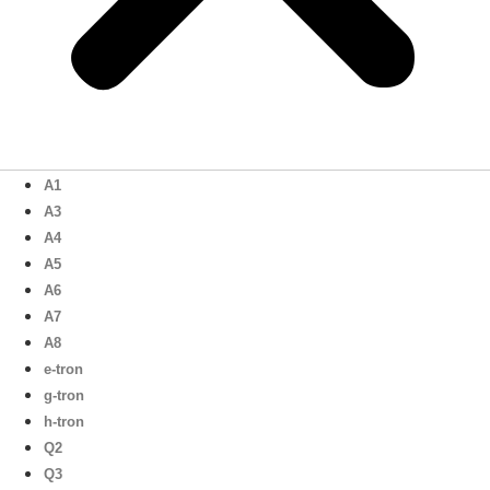
A1
A3
A4
A5
A6
A7
A8
e-tron
g-tron
h-tron
Q2
Q3