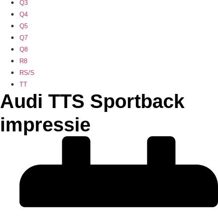
Q3
Q4
Q5
Q7
Q8
R8
RS/S
TT
Audi TTS Sportback
impressie