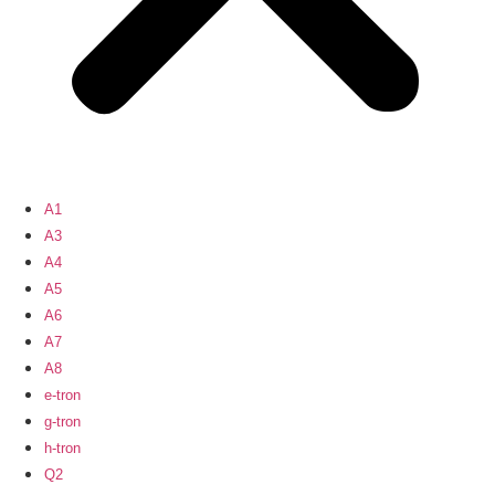
A1
A3
A4
A5
A6
A7
A8
e-tron
g-tron
h-tron
Q2