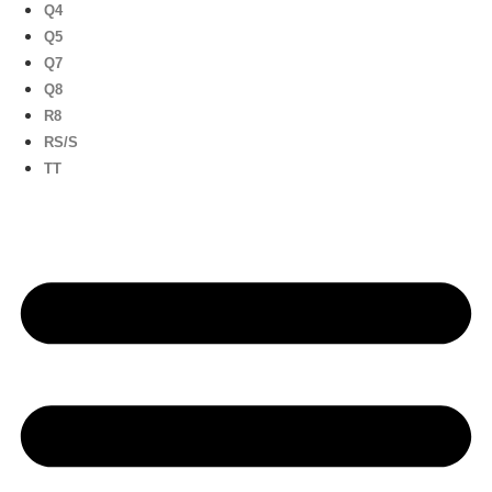
Q4
Q5
Q7
Q8
R8
RS/S
TT