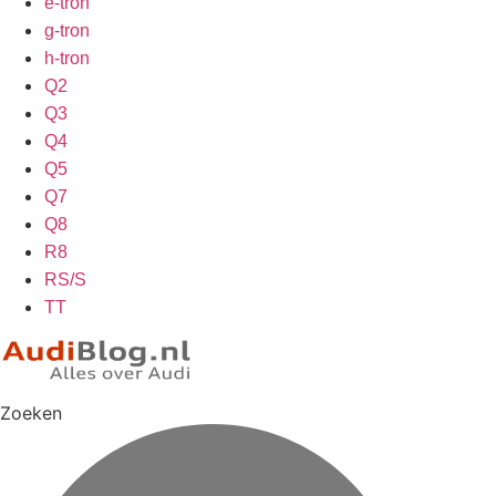
e-tron
g-tron
h-tron
Q2
Q3
Q4
Q5
Q7
Q8
R8
RS/S
TT
Zoeken