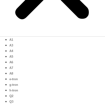
A1
A3
A4
A5
A6
A7
A8
e-tron
g-tron
h-tron
Q2
Q3