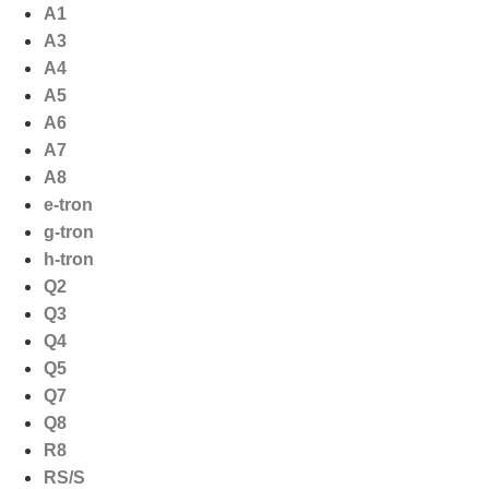
Ga
A1
naar
A3
de
A4
inhoud
A5
A6
A7
A8
e-tron
g-tron
h-tron
Q2
Q3
Q4
Q5
Q7
Q8
R8
RS/S