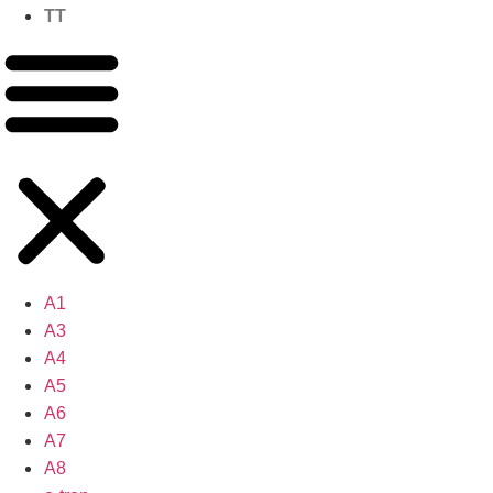
TT
A1
A3
A4
A5
A6
A7
A8