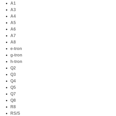
Ga
A1
naar
A3
de
A4
inhoud
A5
A6
A7
A8
e-tron
g-tron
h-tron
Q2
Q3
Q4
Q5
Q7
Q8
R8
RS/S