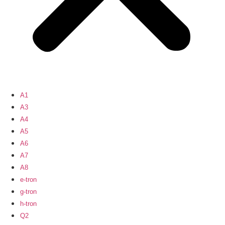
A1
A3
A4
A5
A6
A7
A8
e-tron
g-tron
h-tron
Q2