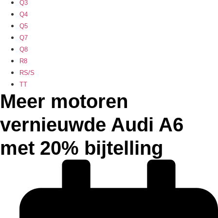
Q3
Q4
Q5
Q7
Q8
R8
RS/S
TT
Meer motoren
vernieuwde Audi A6
met 20% bijtelling