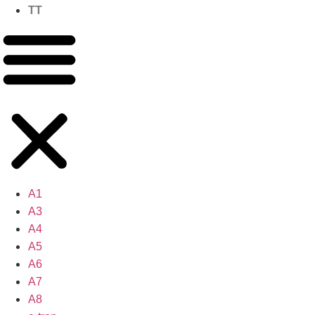
TT
A1
A3
A4
A5
A6
A7
A8