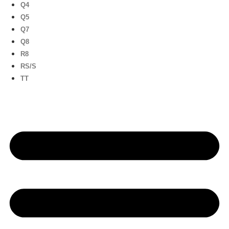
Q4
Q5
Q7
Q8
R8
RS/S
TT