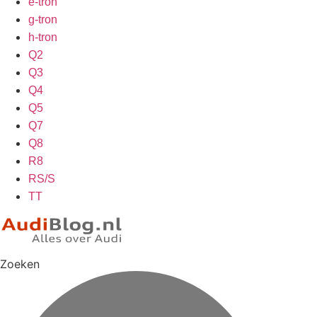
e-tron
g-tron
h-tron
Q2
Q3
Q4
Q5
Q7
Q8
R8
RS/S
TT
Zoeken