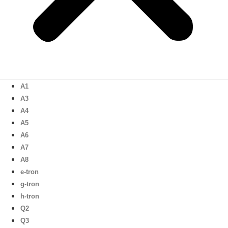
A1
A3
A4
A5
A6
A7
A8
e-tron
g-tron
h-tron
Q2
Q3