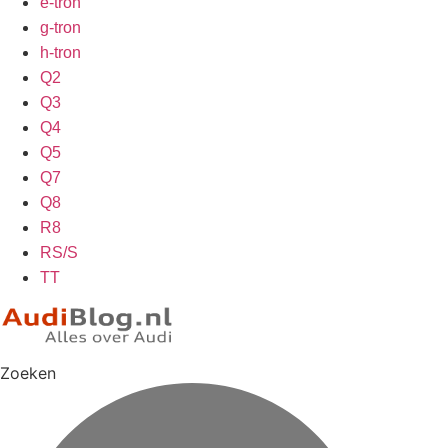
e-tron
g-tron
h-tron
Q2
Q3
Q4
Q5
Q7
Q8
R8
RS/S
TT
Zoeken