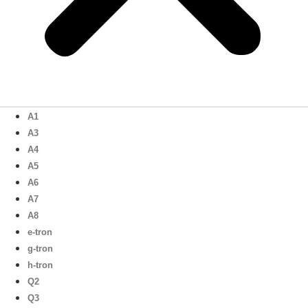
A1
A3
A4
A5
A6
A7
A8
e-tron
g-tron
h-tron
Q2
Q3