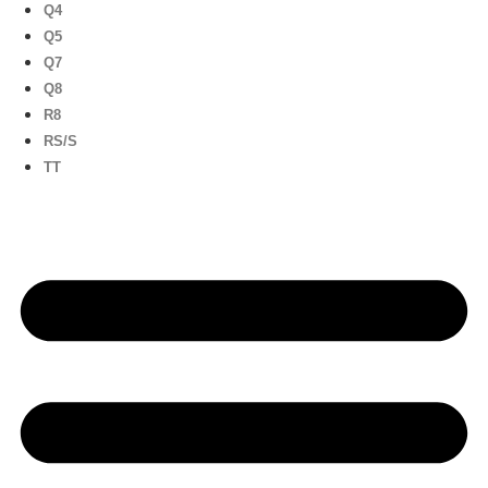
Q4
Q5
Q7
Q8
R8
RS/S
TT