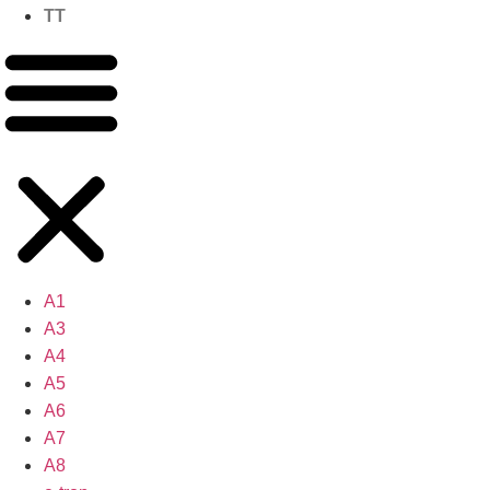
TT
A1
A3
A4
A5
A6
A7
A8