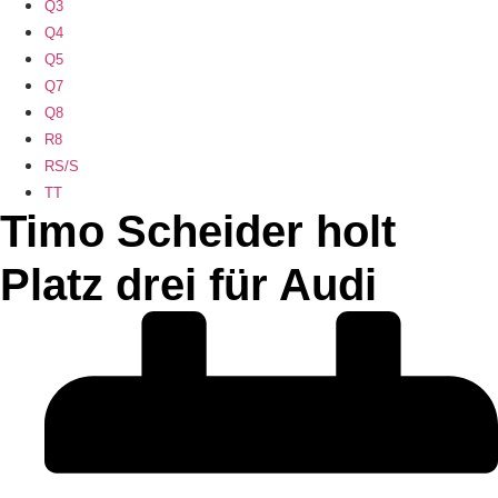
Q3
Q4
Q5
Q7
Q8
R8
RS/S
TT
Timo Scheider holt
Platz drei für Audi