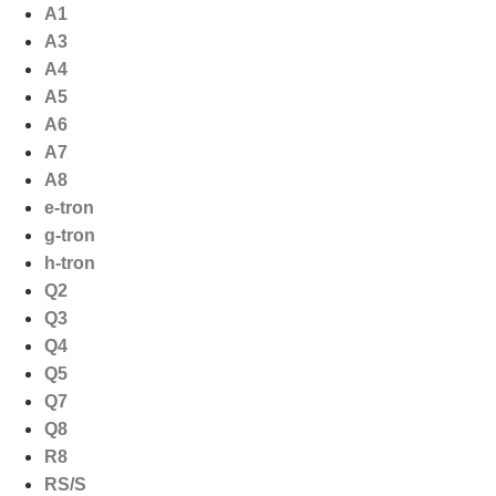
Ga
A1
naar
A3
de
A4
inhoud
A5
A6
A7
A8
e-tron
g-tron
h-tron
Q2
Q3
Q4
Q5
Q7
Q8
R8
RS/S