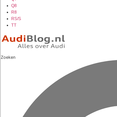
Q8
R8
RS/S
TT
Zoeken