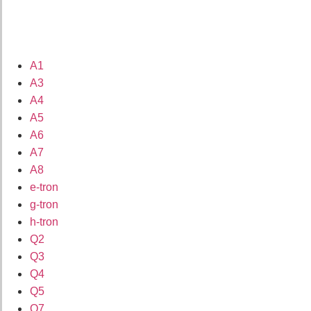
A1
A3
A4
A5
A6
A7
A8
e-tron
g-tron
h-tron
Q2
Q3
Q4
Q5
Q7