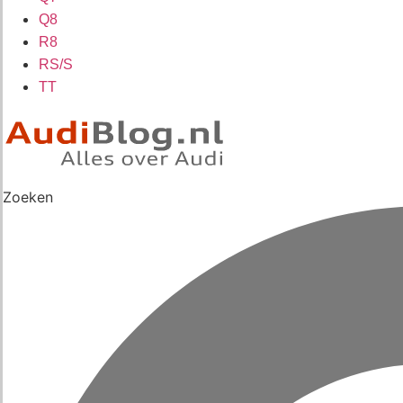
Q8
R8
RS/S
TT
Zoeken