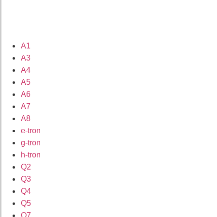
A1
A3
A4
A5
A6
A7
A8
e-tron
g-tron
h-tron
Q2
Q3
Q4
Q5
Q7