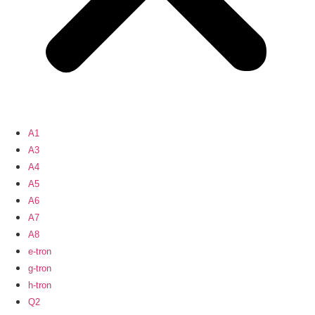
A1
A3
A4
A5
A6
A7
A8
e-tron
g-tron
h-tron
Q2