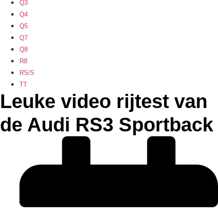
Q3
Q4
Q5
Q7
Q8
R8
RS/S
TT
Leuke video rijtest van
de Audi RS3 Sportback