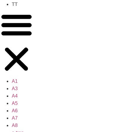
TT
A1
A3
A4
A5
A6
A7
A8