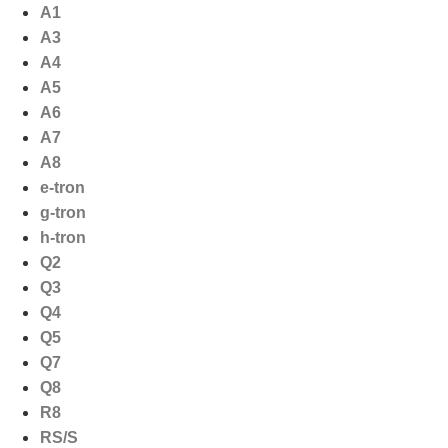
Ga
A1
naar
A3
de
A4
inhoud
A5
A6
A7
A8
e-tron
g-tron
h-tron
Q2
Q3
Q4
Q5
Q7
Q8
R8
RS/S