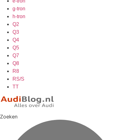
e-tron
g-tron
h-tron
Q2
Q3
Q4
Q5
Q7
Q8
R8
RS/S
TT
Zoeken