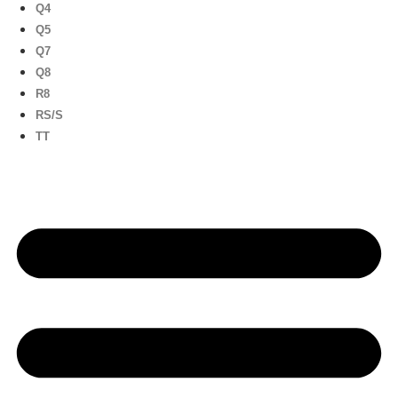
Q4
Q5
Q7
Q8
R8
RS/S
TT