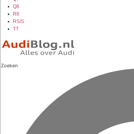
Q8
R8
RS/S
TT
Zoeken