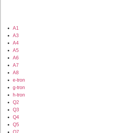
A1
A3
A4
A5
A6
A7
A8
e-tron
g-tron
h-tron
Q2
Q3
Q4
Q5
Q7