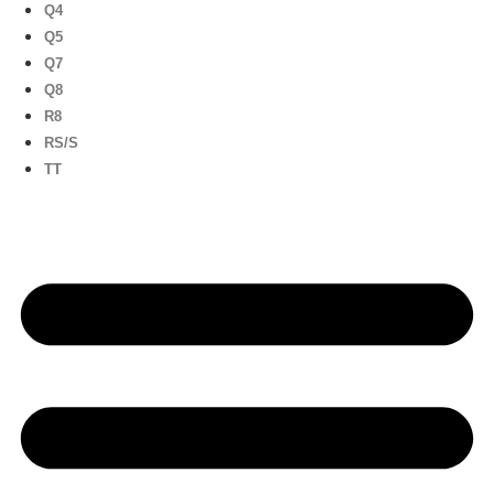
Q4
Q5
Q7
Q8
R8
RS/S
TT