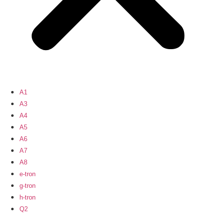
A1
A3
A4
A5
A6
A7
A8
e-tron
g-tron
h-tron
Q2