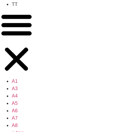
TT
A1
A3
A4
A5
A6
A7
A8