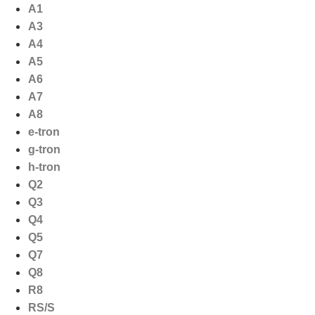
Ga
A1
naar
A3
de
A4
inhoud
A5
A6
A7
A8
e-tron
g-tron
h-tron
Q2
Q3
Q4
Q5
Q7
Q8
R8
RS/S