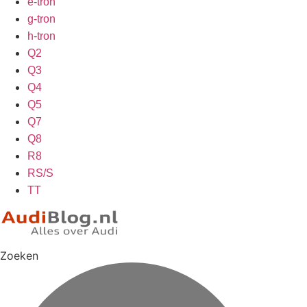
e-tron
g-tron
h-tron
Q2
Q3
Q4
Q5
Q7
Q8
R8
RS/S
TT
Zoeken