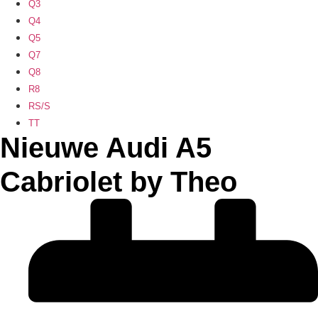
Q3
Q4
Q5
Q7
Q8
R8
RS/S
TT
Nieuwe Audi A5
Cabriolet by Theo