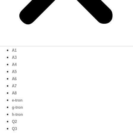
A1
A3
A4
A5
A6
A7
A8
e-tron
g-tron
h-tron
Q2
Q3