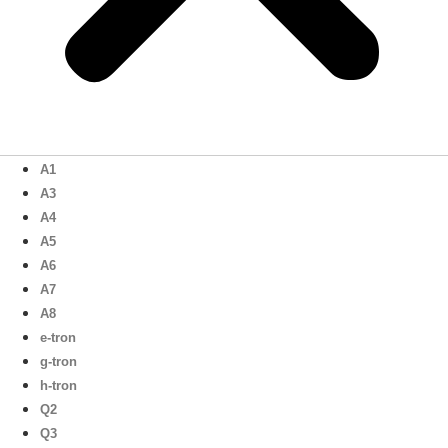
A1
A3
A4
A5
A6
A7
A8
e-tron
g-tron
h-tron
Q2
Q3