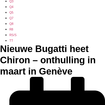
Q3
Q4
Q5
Q7
Q8
R8
RS/S
TT
Nieuwe Bugatti heet
Chiron – onthulling in
maart in Genève