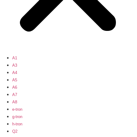
A1
A3
A4
A5
A6
A7
A8
e-tron
g-tron
h-tron
Q2