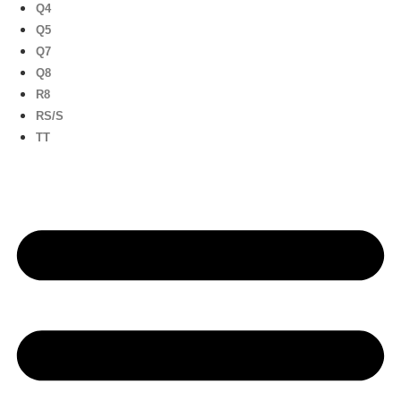
Q4
Q5
Q7
Q8
R8
RS/S
TT