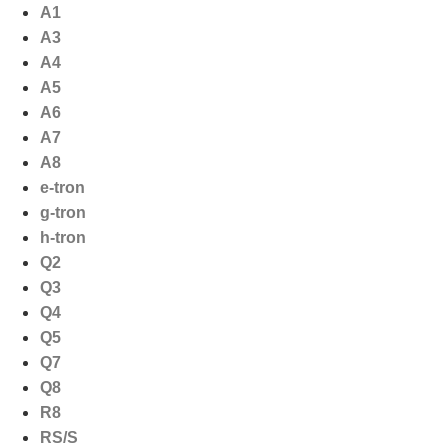
Ga
A1
naar
A3
de
A4
inhoud
A5
A6
A7
A8
e-tron
g-tron
h-tron
Q2
Q3
Q4
Q5
Q7
Q8
R8
RS/S