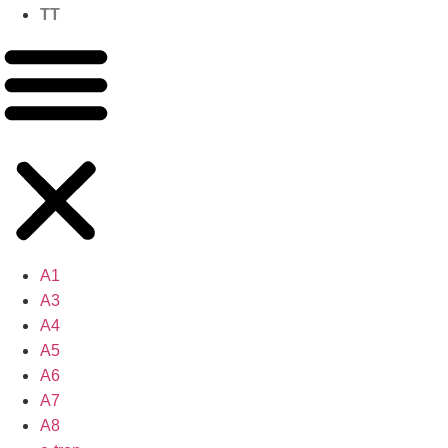
TT
A1
A3
A4
A5
A6
A7
A8