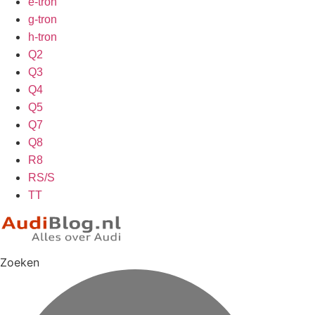
e-tron
g-tron
h-tron
Q2
Q3
Q4
Q5
Q7
Q8
R8
RS/S
TT
Zoeken