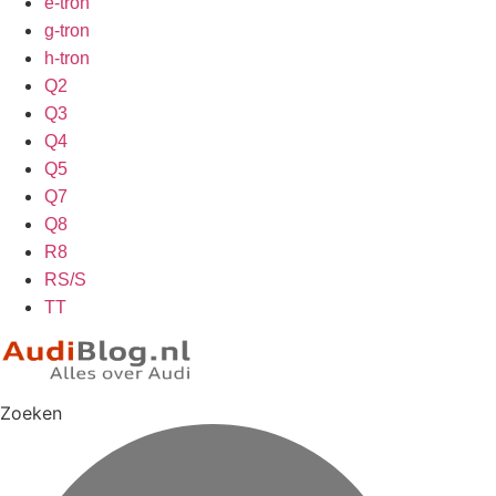
e-tron
g-tron
h-tron
Q2
Q3
Q4
Q5
Q7
Q8
R8
RS/S
TT
Zoeken