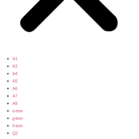
A1
A3
A4
A5
A6
A7
A8
e-tron
g-tron
h-tron
Q2