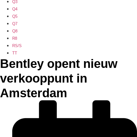
Q3
Q4
Q5
Q7
Q8
R8
RS/S
TT
Bentley opent nieuw
verkooppunt in
Amsterdam