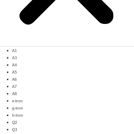
A1
A3
A4
A5
A6
A7
A8
e-tron
g-tron
h-tron
Q2
Q3