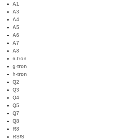
Ga
A1
naar
A3
de
A4
inhoud
A5
A6
A7
A8
e-tron
g-tron
h-tron
Q2
Q3
Q4
Q5
Q7
Q8
R8
RS/S