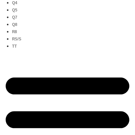
Q4
Q5
Q7
Q8
R8
RS/S
TT