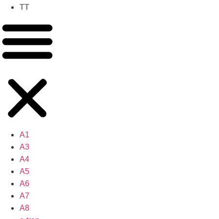
TT
A1
A3
A4
A5
A6
A7
A8