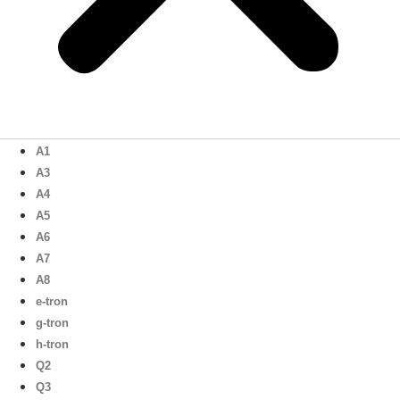
A1
A3
A4
A5
A6
A7
A8
e-tron
g-tron
h-tron
Q2
Q3