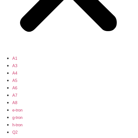
A1
A3
A4
A5
A6
A7
A8
e-tron
g-tron
h-tron
Q2