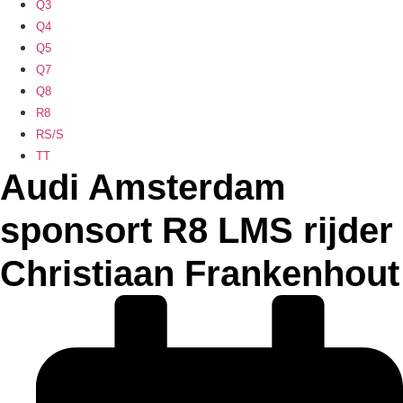
Q3
Q4
Q5
Q7
Q8
R8
RS/S
TT
Audi Amsterdam
sponsort R8 LMS rijder
Christiaan Frankenhout