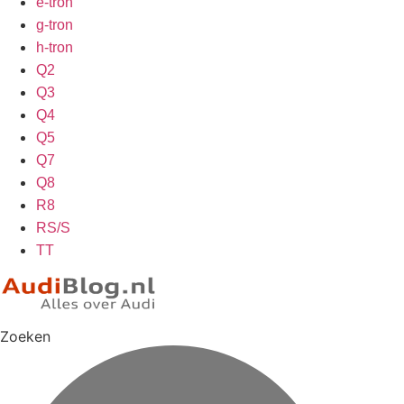
e-tron
g-tron
h-tron
Q2
Q3
Q4
Q5
Q7
Q8
R8
RS/S
TT
Zoeken