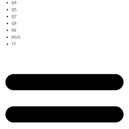
Q4
Q5
Q7
Q8
R8
RS/S
TT