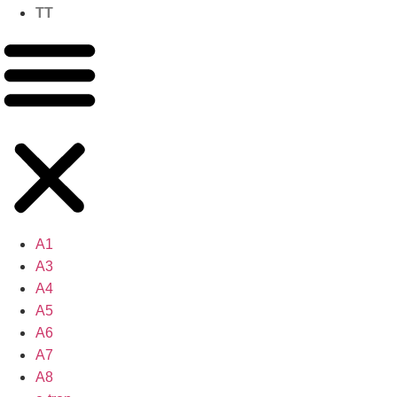
TT
A1
A3
A4
A5
A6
A7
A8