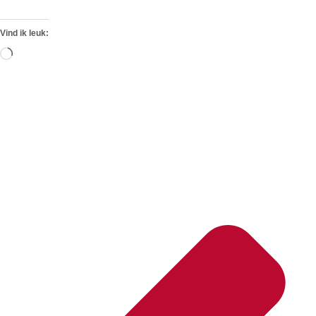
Vind ik leuk:
Aan
het
laden...