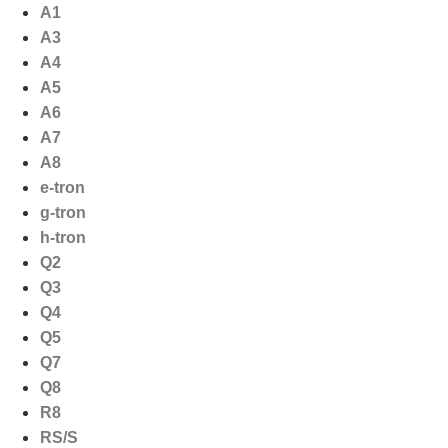
Ga
A1
naar
A3
de
A4
inhoud
A5
A6
A7
A8
e-tron
g-tron
h-tron
Q2
Q3
Q4
Q5
Q7
Q8
R8
RS/S