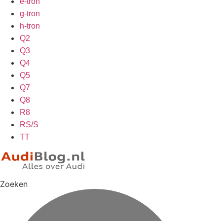
e-tron
g-tron
h-tron
Q2
Q3
Q4
Q5
Q7
Q8
R8
RS/S
TT
Zoeken