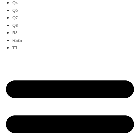
Q4
Q5
Q7
Q8
R8
RS/S
TT