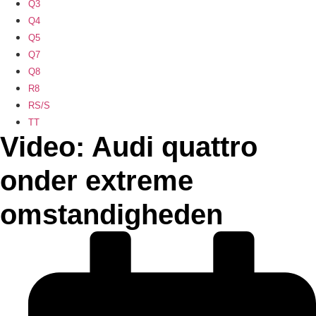
Q3
Q4
Q5
Q7
Q8
R8
RS/S
TT
Video: Audi quattro
onder extreme
omstandigheden