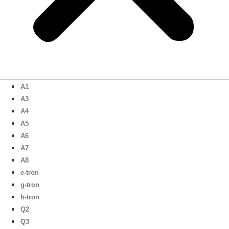
A1
A3
A4
A5
A6
A7
A8
e-tron
g-tron
h-tron
Q2
Q3