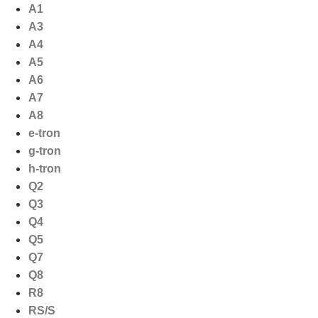
Ga
A1
naar
A3
de
A4
inhoud
A5
A6
A7
A8
e-tron
g-tron
h-tron
Q2
Q3
Q4
Q5
Q7
Q8
R8
RS/S