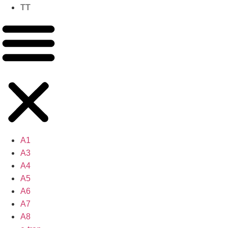
TT
A1
A3
A4
A5
A6
A7
A8