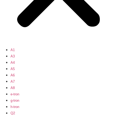
A1
A3
A4
A5
A6
A7
A8
e-tron
g-tron
h-tron
Q2