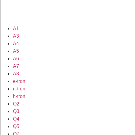
A1
A3
A4
A5
A6
A7
A8
e-tron
g-tron
h-tron
Q2
Q3
Q4
Q5
Q7