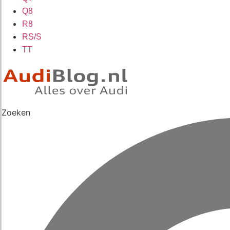
Q8
R8
RS/S
TT
Zoeken