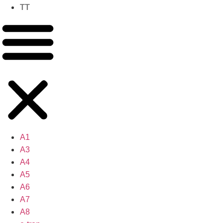
TT
A1
A3
A4
A5
A6
A7
A8