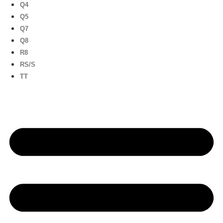
Q4
Q5
Q7
Q8
R8
RS/S
TT