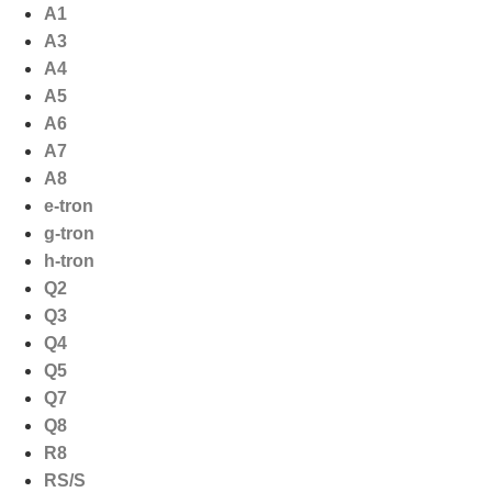
Ga
A1
naar
A3
de
A4
inhoud
A5
A6
A7
A8
e-tron
g-tron
h-tron
Q2
Q3
Q4
Q5
Q7
Q8
R8
RS/S