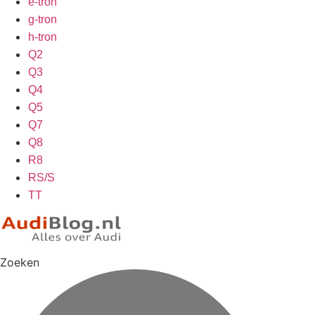
e-tron
g-tron
h-tron
Q2
Q3
Q4
Q5
Q7
Q8
R8
RS/S
TT
Zoeken