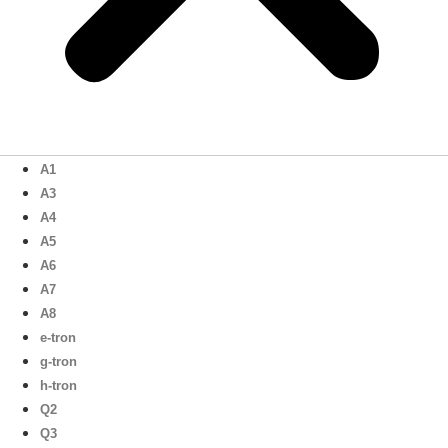
A1
A3
A4
A5
A6
A7
A8
e-tron
g-tron
h-tron
Q2
Q3