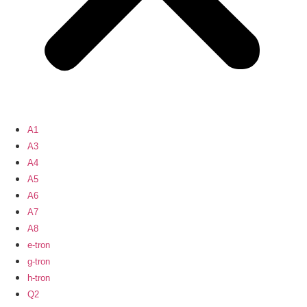
A1
A3
A4
A5
A6
A7
A8
e-tron
g-tron
h-tron
Q2