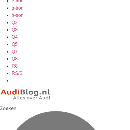
e-tron
g-tron
h-tron
Q2
Q3
Q4
Q5
Q7
Q8
R8
RS/S
TT
Zoeken