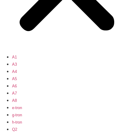
A1
A3
A4
A5
A6
A7
A8
e-tron
g-tron
h-tron
Q2