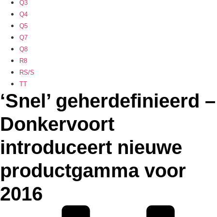
Q3
Q4
Q5
Q7
Q8
R8
RS/S
TT
‘Snel’ geherdefinieerd –
Donkervoort
introduceert nieuwe
productgamma voor
2016