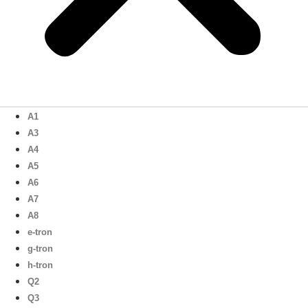
A1
A3
A4
A5
A6
A7
A8
e-tron
g-tron
h-tron
Q2
Q3