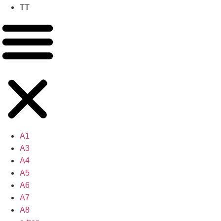
TT
A1
A3
A4
A5
A6
A7
A8