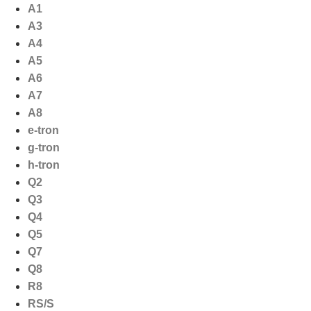
Ga
A1
naar
A3
de
A4
inhoud
A5
A6
A7
A8
e-tron
g-tron
h-tron
Q2
Q3
Q4
Q5
Q7
Q8
R8
RS/S