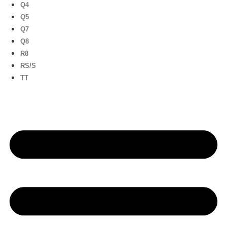
Q4
Q5
Q7
Q8
R8
RS/S
TT