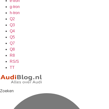
e-tron
g-tron
h-tron
Q2
Q3
Q4
Q5
Q7
Q8
R8
RS/S
TT
Zoeken