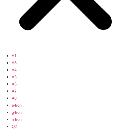
A1
A3
A4
A5
A6
A7
A8
e-tron
g-tron
h-tron
Q2