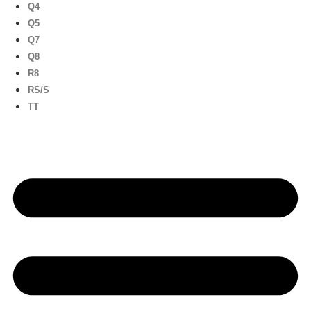
Q4
Q5
Q7
Q8
R8
RS/S
TT