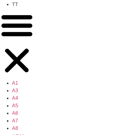
TT
A1
A3
A4
A5
A6
A7
A8