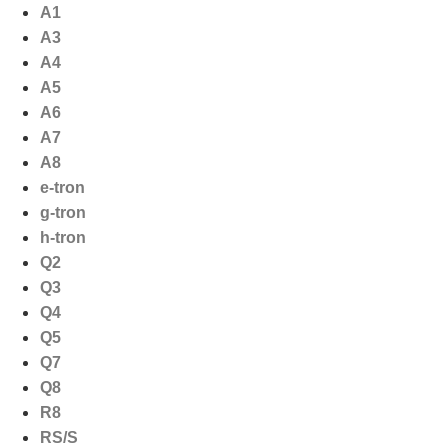
Ga
A1
naar
A3
de
A4
inhoud
A5
A6
A7
A8
e-tron
g-tron
h-tron
Q2
Q3
Q4
Q5
Q7
Q8
R8
RS/S