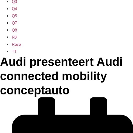
Q3
Q4
Q5
Q7
Q8
R8
RS/S
TT
Audi presenteert Audi
connected mobility
conceptauto