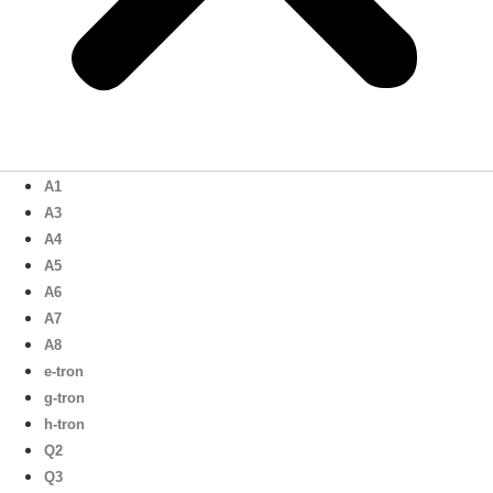
A1
A3
A4
A5
A6
A7
A8
e-tron
g-tron
h-tron
Q2
Q3