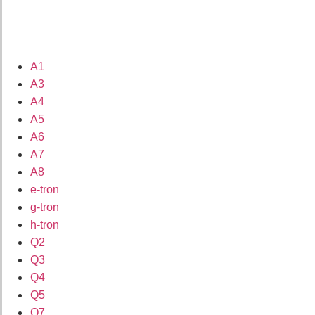
A1
A3
A4
A5
A6
A7
A8
e-tron
g-tron
h-tron
Q2
Q3
Q4
Q5
Q7