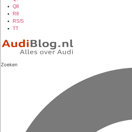
Q8
R8
RS/S
TT
Zoeken