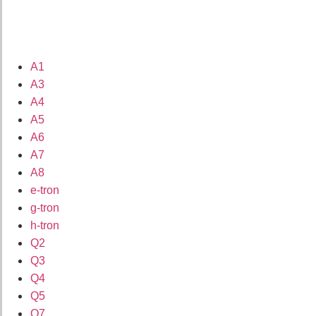
A1
A3
A4
A5
A6
A7
A8
e-tron
g-tron
h-tron
Q2
Q3
Q4
Q5
Q7