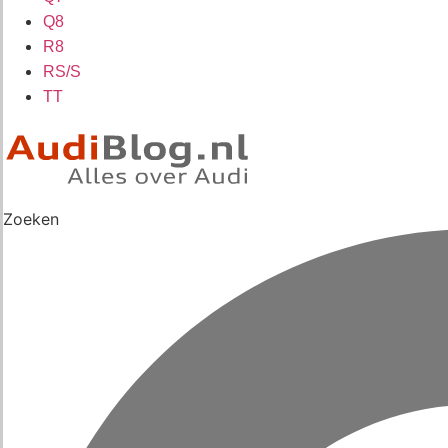
Q8
R8
RS/S
TT
Zoeken