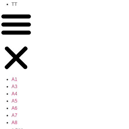
TT
A1
A3
A4
A5
A6
A7
A8