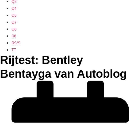
Q3
Q4
Q5
Q7
Q8
R8
RS/S
TT
Rijtest: Bentley
Bentayga van Autoblog