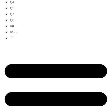
Q4
Q5
Q7
Q8
R8
RS/S
TT