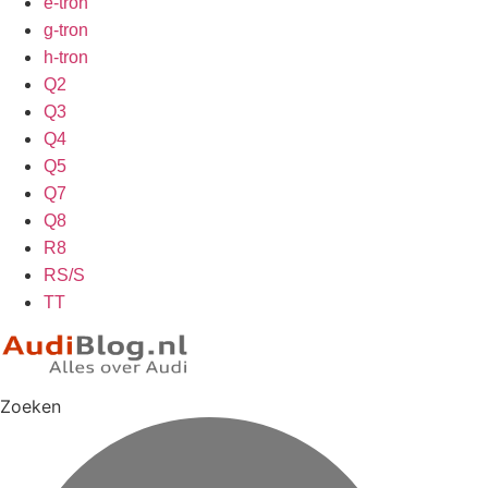
e-tron
g-tron
h-tron
Q2
Q3
Q4
Q5
Q7
Q8
R8
RS/S
TT
Zoeken