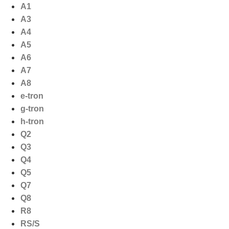
Ga
A1
naar
A3
de
A4
inhoud
A5
A6
A7
A8
e-tron
g-tron
h-tron
Q2
Q3
Q4
Q5
Q7
Q8
R8
RS/S