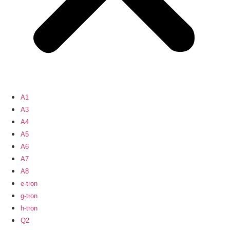
A1
A3
A4
A5
A6
A7
A8
e-tron
g-tron
h-tron
Q2