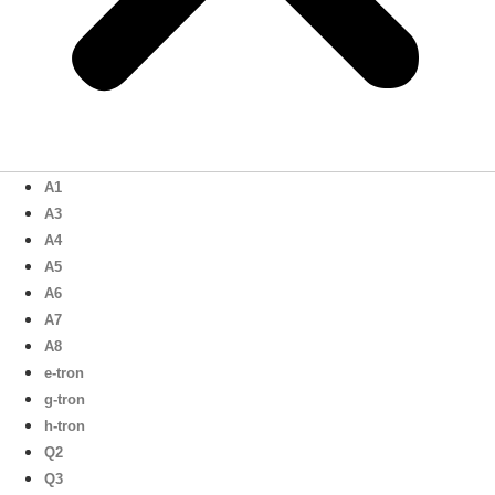
A1
A3
A4
A5
A6
A7
A8
e-tron
g-tron
h-tron
Q2
Q3