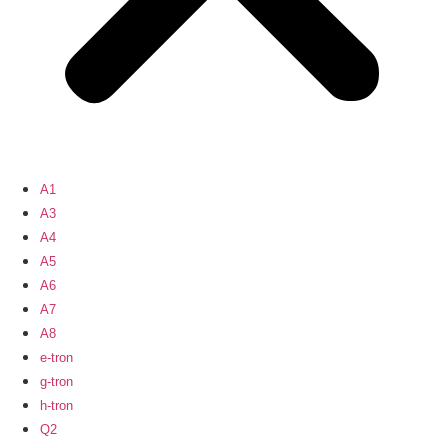
A1
A3
A4
A5
A6
A7
A8
e-tron
g-tron
h-tron
Q2