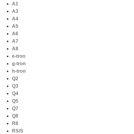
Ga
A1
naar
A3
de
A4
inhoud
A5
A6
A7
A8
e-tron
g-tron
h-tron
Q2
Q3
Q4
Q5
Q7
Q8
R8
RS/S