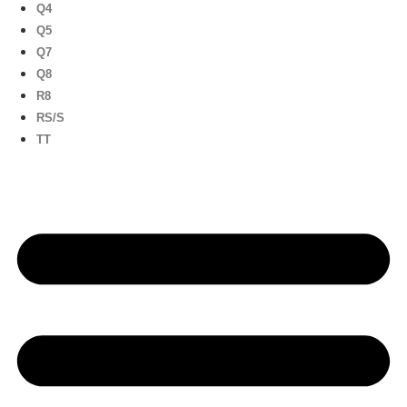
Q4
Q5
Q7
Q8
R8
RS/S
TT