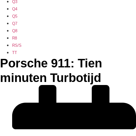
Q3
Q4
Q5
Q7
Q8
R8
RS/S
TT
Porsche 911: Tien
minuten Turbotijd