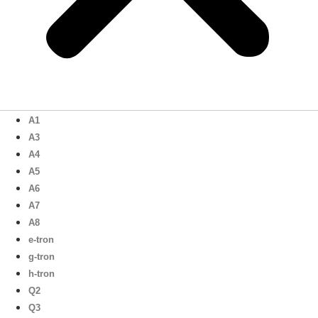
A1
A3
A4
A5
A6
A7
A8
e-tron
g-tron
h-tron
Q2
Q3