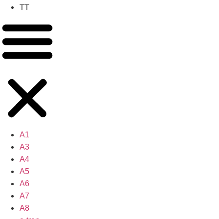
TT
A1
A3
A4
A5
A6
A7
A8