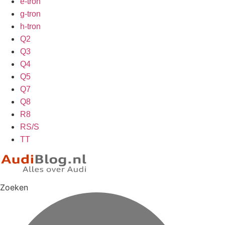
e-tron
g-tron
h-tron
Q2
Q3
Q4
Q5
Q7
Q8
R8
RS/S
TT
Zoeken