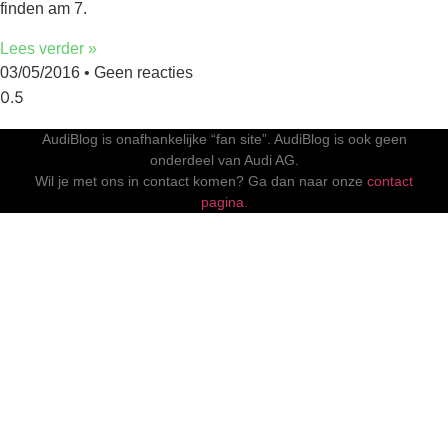
finden am 7.
Lees verder »
03/05/2016
Geen reacties
AudiBlog is onafhankelijke “fan site”. AudiBlog is ook geen
onderdeel van Audi AG.
Wil je met ons in contact komen? Ga dan naar onze
contact
pagina.