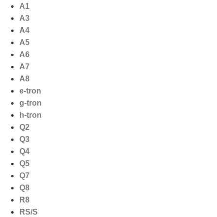
Ga
A1
naar
A3
de
A4
inhoud
A5
A6
A7
A8
e-tron
g-tron
h-tron
Q2
Q3
Q4
Q5
Q7
Q8
R8
RS/S