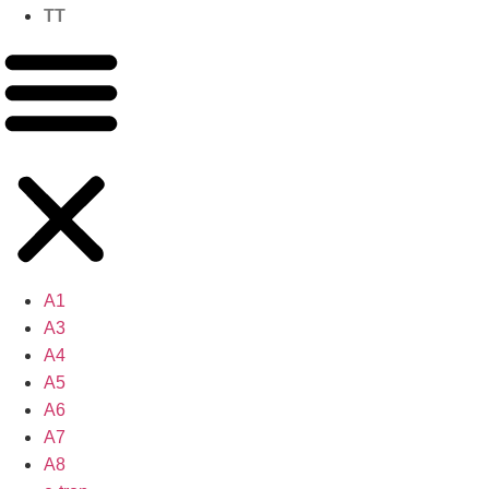
TT
A1
A3
A4
A5
A6
A7
A8