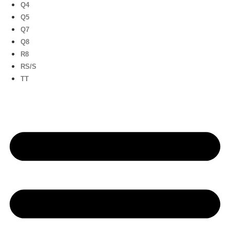
Q4
Q5
Q7
Q8
R8
RS/S
TT