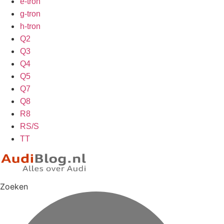
e-tron
g-tron
h-tron
Q2
Q3
Q4
Q5
Q7
Q8
R8
RS/S
TT
Zoeken