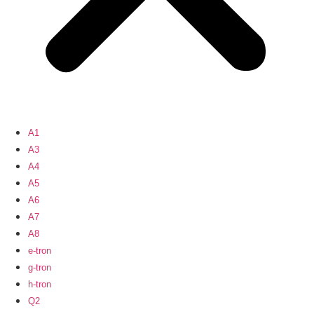
A1
A3
A4
A5
A6
A7
A8
e-tron
g-tron
h-tron
Q2