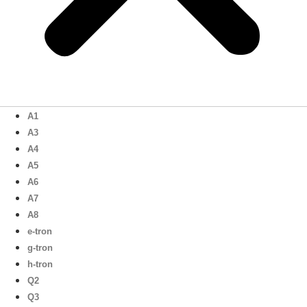
A1
A3
A4
A5
A6
A7
A8
e-tron
g-tron
h-tron
Q2
Q3