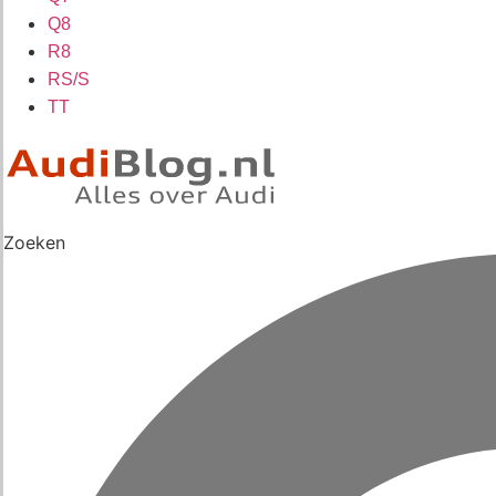
Q8
R8
RS/S
TT
Zoeken