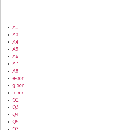
A1
A3
A4
A5
A6
A7
A8
e-tron
g-tron
h-tron
Q2
Q3
Q4
Q5
Q7