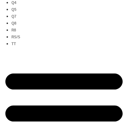
Q4
Q5
Q7
Q8
R8
RS/S
TT