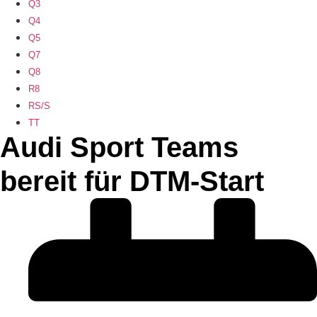
Q3
Q4
Q5
Q7
Q8
R8
RS/S
TT
Audi Sport Teams
bereit für DTM-Start