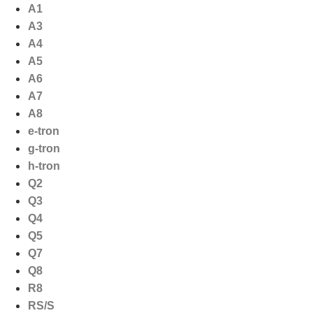
Ga
A1
naar
A3
de
A4
inhoud
A5
A6
A7
A8
e-tron
g-tron
h-tron
Q2
Q3
Q4
Q5
Q7
Q8
R8
RS/S