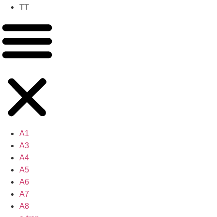
TT
A1
A3
A4
A5
A6
A7
A8