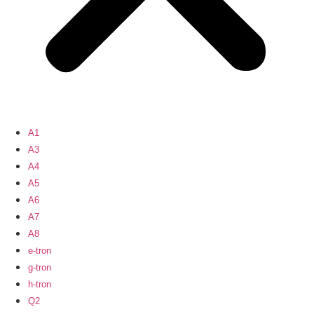
A1
A3
A4
A5
A6
A7
A8
e-tron
g-tron
h-tron
Q2