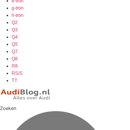
e-tron
g-tron
h-tron
Q2
Q3
Q4
Q5
Q7
Q8
R8
RS/S
TT
Zoeken