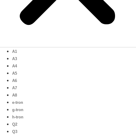
A1
A3
A4
A5
A6
A7
A8
e-tron
g-tron
h-tron
Q2
Q3