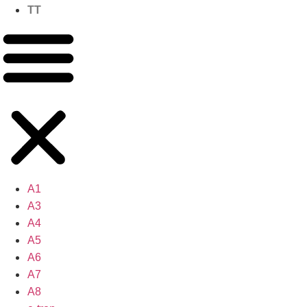
TT
A1
A3
A4
A5
A6
A7
A8