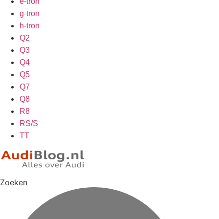
e-tron
g-tron
h-tron
Q2
Q3
Q4
Q5
Q7
Q8
R8
RS/S
TT
Zoeken