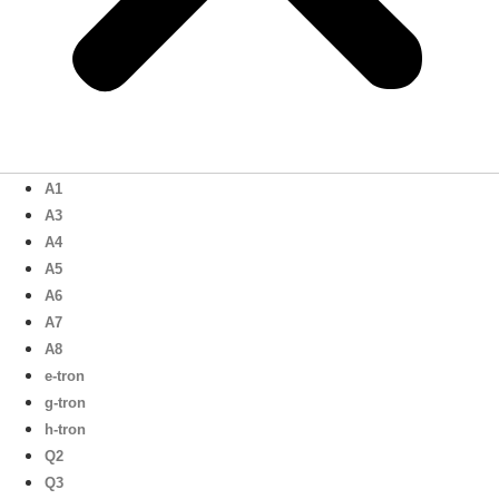
A1
A3
A4
A5
A6
A7
A8
e-tron
g-tron
h-tron
Q2
Q3