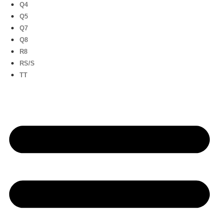
Q4
Q5
Q7
Q8
R8
RS/S
TT