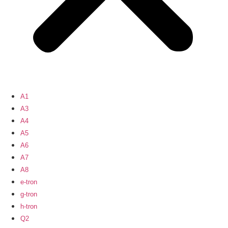
A1
A3
A4
A5
A6
A7
A8
e-tron
g-tron
h-tron
Q2