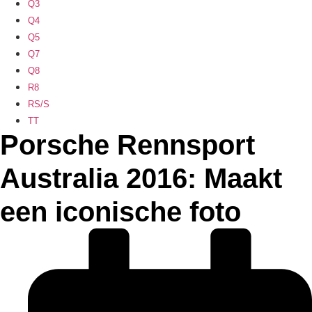
Q3
Q4
Q5
Q7
Q8
R8
RS/S
TT
Porsche Rennsport
Australia 2016: Maakt
een iconische foto