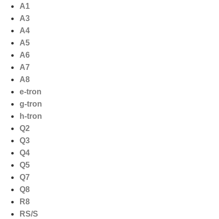
Ga
A1
naar
A3
de
A4
inhoud
A5
A6
A7
A8
e-tron
g-tron
h-tron
Q2
Q3
Q4
Q5
Q7
Q8
R8
RS/S