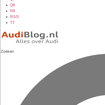
Q8
R8
RS/S
TT
Zoeken