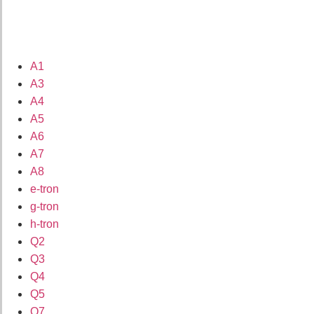
A1
A3
A4
A5
A6
A7
A8
e-tron
g-tron
h-tron
Q2
Q3
Q4
Q5
Q7