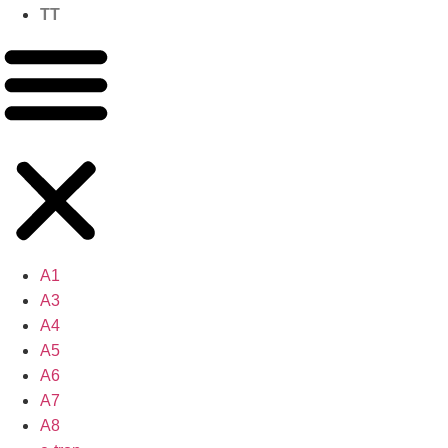
TT
A1
A3
A4
A5
A6
A7
A8