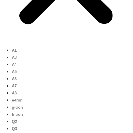
A1
A3
A4
A5
A6
A7
A8
e-tron
g-tron
h-tron
Q2
Q3