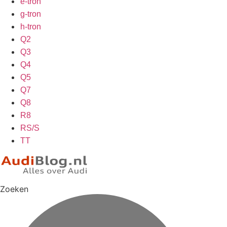
e-tron
g-tron
h-tron
Q2
Q3
Q4
Q5
Q7
Q8
R8
RS/S
TT
Zoeken