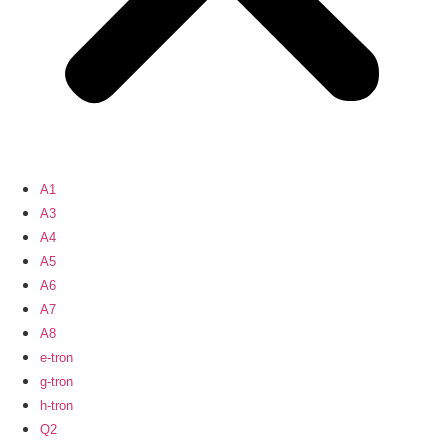
A1
A3
A4
A5
A6
A7
A8
e-tron
g-tron
h-tron
Q2