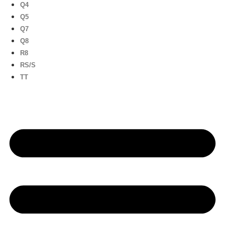
Q4
Q5
Q7
Q8
R8
RS/S
TT