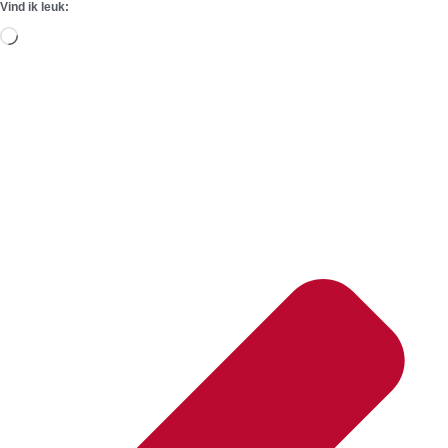
Vind ik leuk:
Aan
het
laden...