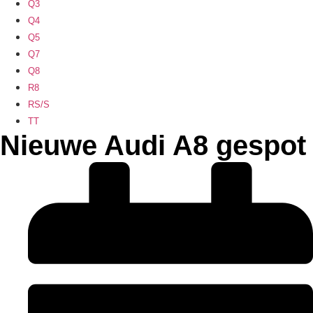
Q3
Q4
Q5
Q7
Q8
R8
RS/S
TT
Nieuwe Audi A8 gespot