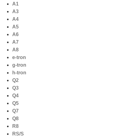
Ga
A1
naar
A3
de
A4
inhoud
A5
A6
A7
A8
e-tron
g-tron
h-tron
Q2
Q3
Q4
Q5
Q7
Q8
R8
RS/S