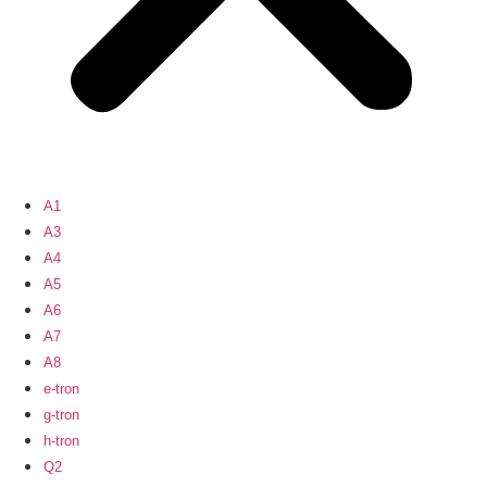
A1
A3
A4
A5
A6
A7
A8
e-tron
g-tron
h-tron
Q2