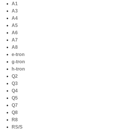
Ga
A1
naar
A3
de
A4
inhoud
A5
A6
A7
A8
e-tron
g-tron
h-tron
Q2
Q3
Q4
Q5
Q7
Q8
R8
RS/S