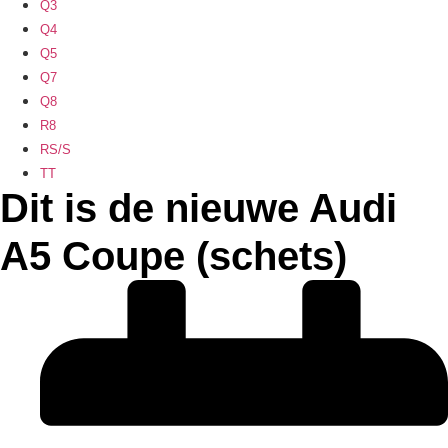
Q3
Q4
Q5
Q7
Q8
R8
RS/S
TT
Dit is de nieuwe Audi
A5 Coupe (schets)