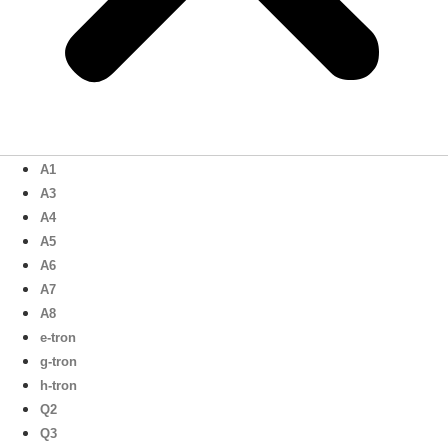
A1
A3
A4
A5
A6
A7
A8
e-tron
g-tron
h-tron
Q2
Q3