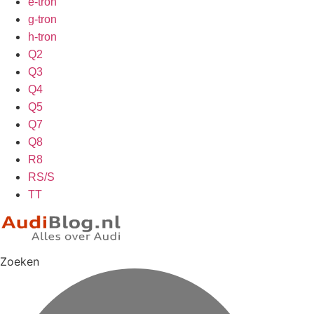
e-tron
g-tron
h-tron
Q2
Q3
Q4
Q5
Q7
Q8
R8
RS/S
TT
Zoeken