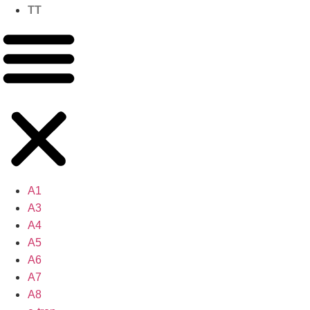
TT
A1
A3
A4
A5
A6
A7
A8