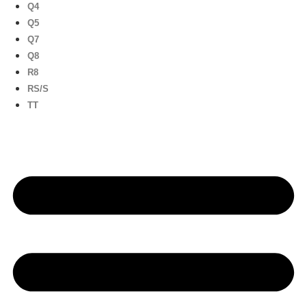
Q4
Q5
Q7
Q8
R8
RS/S
TT