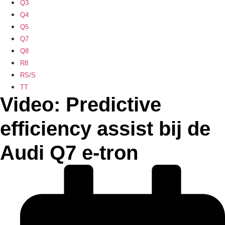
Q3
Q4
Q5
Q7
Q8
R8
RS/S
TT
Video: Predictive
efficiency assist bij de
Audi Q7 e-tron