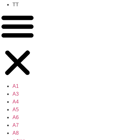
TT
A1
A3
A4
A5
A6
A7
A8