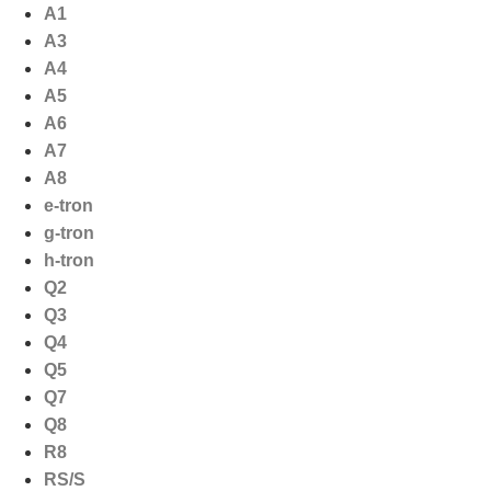
Ga
A1
naar
A3
de
A4
inhoud
A5
A6
A7
A8
e-tron
g-tron
h-tron
Q2
Q3
Q4
Q5
Q7
Q8
R8
RS/S