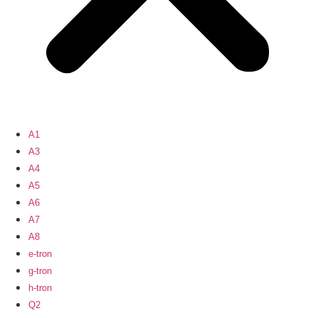
A1
A3
A4
A5
A6
A7
A8
e-tron
g-tron
h-tron
Q2