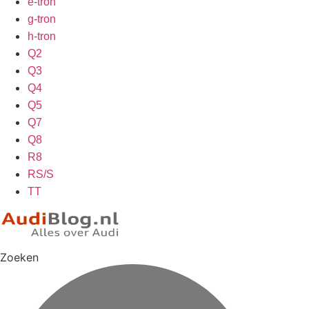
e-tron
g-tron
h-tron
Q2
Q3
Q4
Q5
Q7
Q8
R8
RS/S
TT
Zoeken