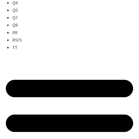
Q4
Q5
Q7
Q8
R8
RS/S
TT