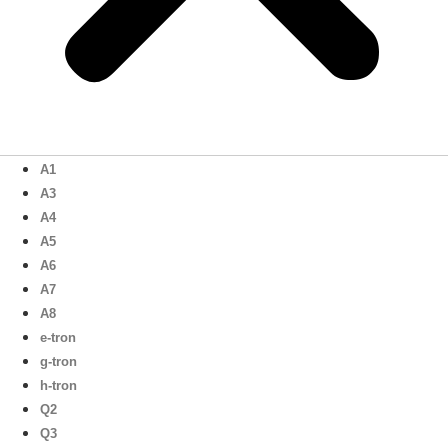
A1
A3
A4
A5
A6
A7
A8
e-tron
g-tron
h-tron
Q2
Q3