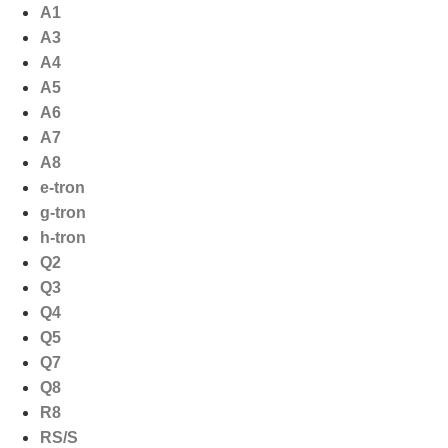
Ga
A1
naar
A3
de
A4
inhoud
A5
A6
A7
A8
e-tron
g-tron
h-tron
Q2
Q3
Q4
Q5
Q7
Q8
R8
RS/S