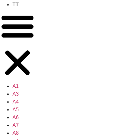
TT
A1
A3
A4
A5
A6
A7
A8