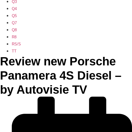
Q3
Q4
Q5
Q7
Q8
R8
RS/S
TT
Review new Porsche
Panamera 4S Diesel –
by Autovisie TV