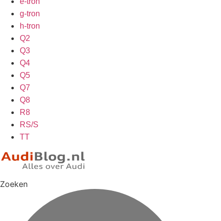
e-tron
g-tron
h-tron
Q2
Q3
Q4
Q5
Q7
Q8
R8
RS/S
TT
Zoeken