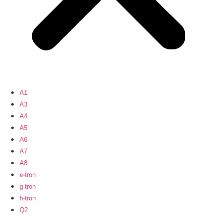
A1
A3
A4
A5
A6
A7
A8
e-tron
g-tron
h-tron
Q2