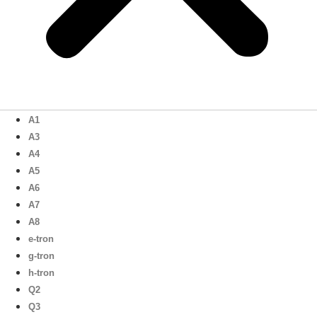
A1
A3
A4
A5
A6
A7
A8
e-tron
g-tron
h-tron
Q2
Q3