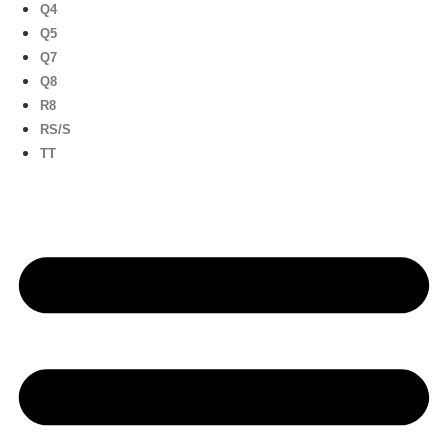
Q4
Q5
Q7
Q8
R8
RS/S
TT