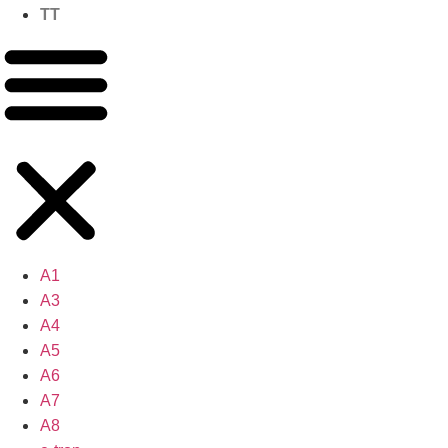
TT
A1
A3
A4
A5
A6
A7
A8