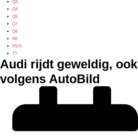
Q3
Q4
Q5
Q7
Q8
R8
RS/S
TT
Audi rijdt geweldig, ook
volgens AutoBild