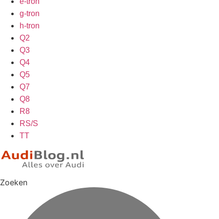
e-tron
g-tron
h-tron
Q2
Q3
Q4
Q5
Q7
Q8
R8
RS/S
TT
Zoeken