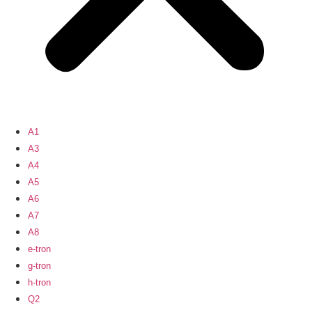
A1
A3
A4
A5
A6
A7
A8
e-tron
g-tron
h-tron
Q2