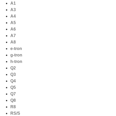
Ga
A1
naar
A3
de
A4
inhoud
A5
A6
A7
A8
e-tron
g-tron
h-tron
Q2
Q3
Q4
Q5
Q7
Q8
R8
RS/S