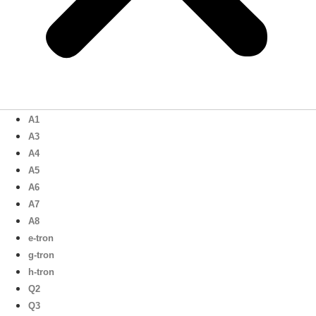
A1
A3
A4
A5
A6
A7
A8
e-tron
g-tron
h-tron
Q2
Q3