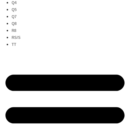
Q4
Q5
Q7
Q8
R8
RS/S
TT