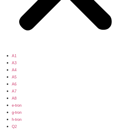
A1
A3
A4
A5
A6
A7
A8
e-tron
g-tron
h-tron
Q2