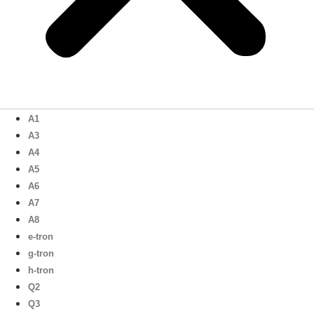
A1
A3
A4
A5
A6
A7
A8
e-tron
g-tron
h-tron
Q2
Q3