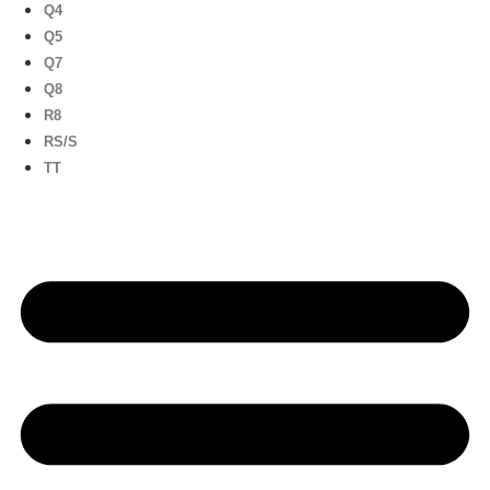
Q4
Q5
Q7
Q8
R8
RS/S
TT