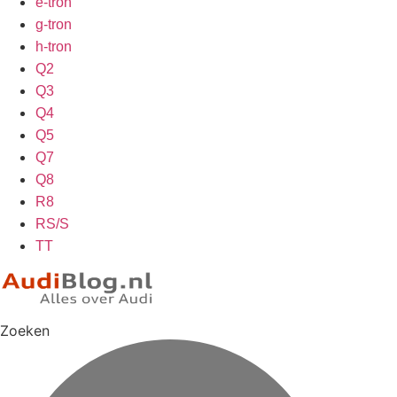
e-tron
g-tron
h-tron
Q2
Q3
Q4
Q5
Q7
Q8
R8
RS/S
TT
Zoeken