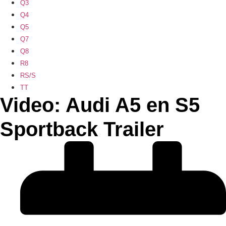
Q3
Q4
Q5
Q7
Q8
R8
RS/S
TT
Video: Audi A5 en S5
Sportback Trailer