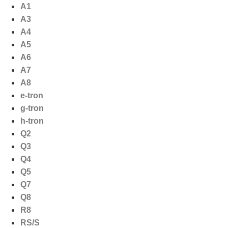
Ga
A1
naar
A3
de
A4
inhoud
A5
A6
A7
A8
e-tron
g-tron
h-tron
Q2
Q3
Q4
Q5
Q7
Q8
R8
RS/S