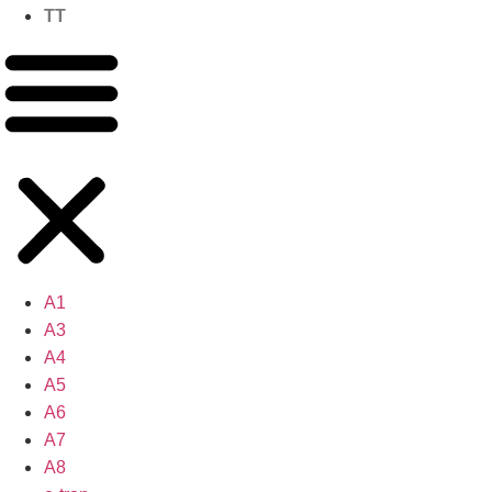
TT
A1
A3
A4
A5
A6
A7
A8