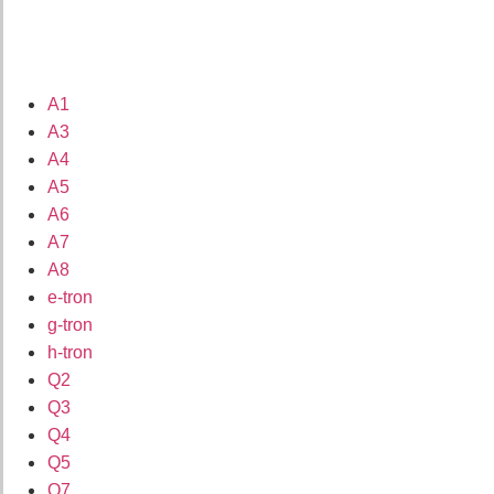
A1
A3
A4
A5
A6
A7
A8
e-tron
g-tron
h-tron
Q2
Q3
Q4
Q5
Q7