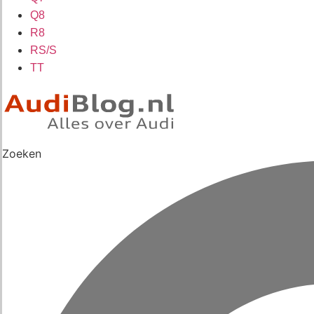
Q8
R8
RS/S
TT
Zoeken