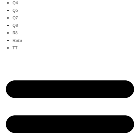
Q4
Q5
Q7
Q8
R8
RS/S
TT