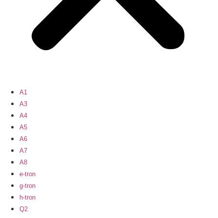
A1
A3
A4
A5
A6
A7
A8
e-tron
g-tron
h-tron
Q2