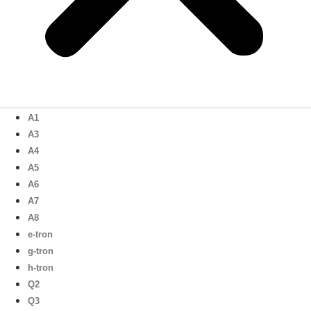
A1
A3
A4
A5
A6
A7
A8
e-tron
g-tron
h-tron
Q2
Q3