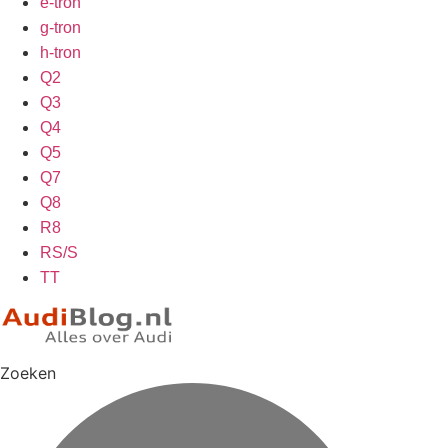
e-tron
g-tron
h-tron
Q2
Q3
Q4
Q5
Q7
Q8
R8
RS/S
TT
Zoeken