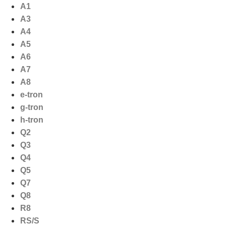
Ga
A1
naar
A3
de
A4
inhoud
A5
A6
A7
A8
e-tron
g-tron
h-tron
Q2
Q3
Q4
Q5
Q7
Q8
R8
RS/S