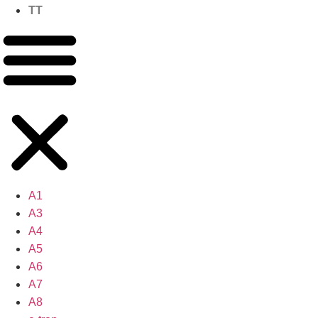
TT
A1
A3
A4
A5
A6
A7
A8