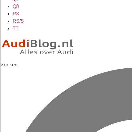
Q8
R8
RS/S
TT
Zoeken