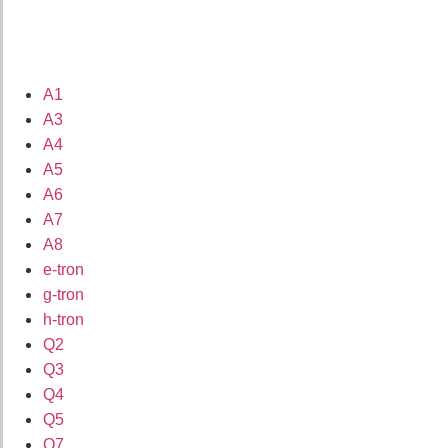
A1
A3
A4
A5
A6
A7
A8
e-tron
g-tron
h-tron
Q2
Q3
Q4
Q5
Q7