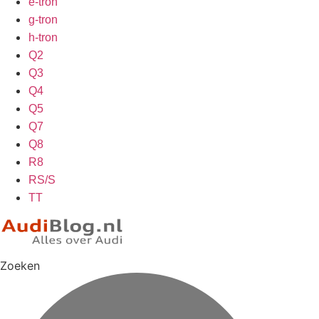
e-tron
g-tron
h-tron
Q2
Q3
Q4
Q5
Q7
Q8
R8
RS/S
TT
Zoeken