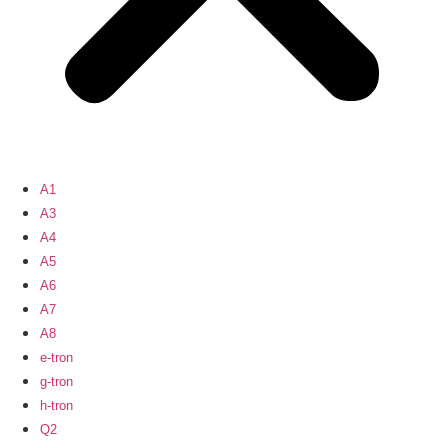
A1
A3
A4
A5
A6
A7
A8
e-tron
g-tron
h-tron
Q2