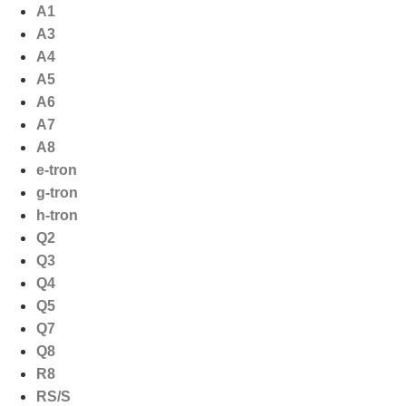
Ga
A1
naar
A3
de
A4
inhoud
A5
A6
A7
A8
e-tron
g-tron
h-tron
Q2
Q3
Q4
Q5
Q7
Q8
R8
RS/S