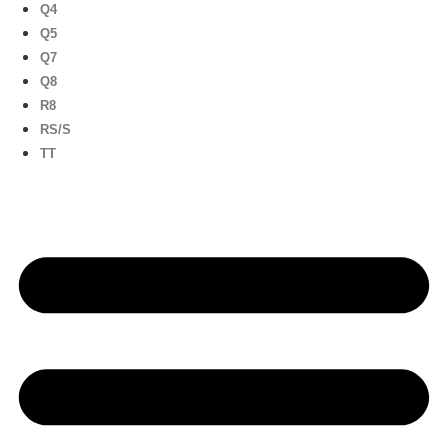
Q4
Q5
Q7
Q8
R8
RS/S
TT