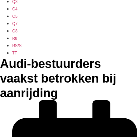
Q3
Q4
Q5
Q7
Q8
R8
RS/S
TT
Audi-bestuurders
vaakst betrokken bij
aanrijding