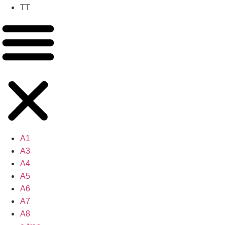
TT
A1
A3
A4
A5
A6
A7
A8