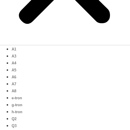
A1
A3
A4
A5
A6
A7
A8
e-tron
g-tron
h-tron
Q2
Q3