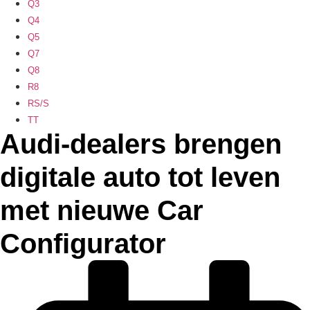
Q3
Q4
Q5
Q7
Q8
R8
RS/S
TT
Audi-dealers brengen
digitale auto tot leven
met nieuwe Car
Configurator