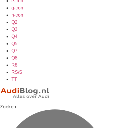
e-tron
g-tron
h-tron
Q2
Q3
Q4
Q5
Q7
Q8
R8
RS/S
TT
Zoeken