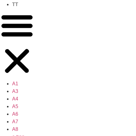
TT
A1
A3
A4
A5
A6
A7
A8