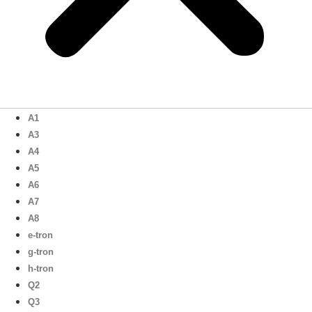
A1
A3
A4
A5
A6
A7
A8
e-tron
g-tron
h-tron
Q2
Q3