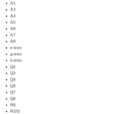
Ga
A1
naar
A3
de
A4
inhoud
A5
A6
A7
A8
e-tron
g-tron
h-tron
Q2
Q3
Q4
Q5
Q7
Q8
R8
RS/S