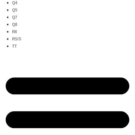
Q4
Q5
Q7
Q8
R8
RS/S
TT