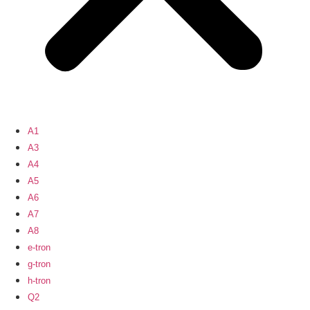
A1
A3
A4
A5
A6
A7
A8
e-tron
g-tron
h-tron
Q2