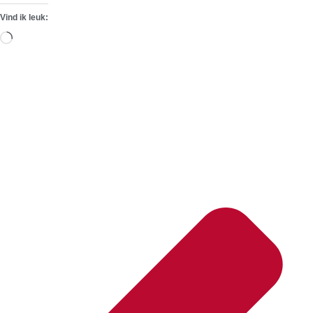
Vind ik leuk:
Aan
het
laden...