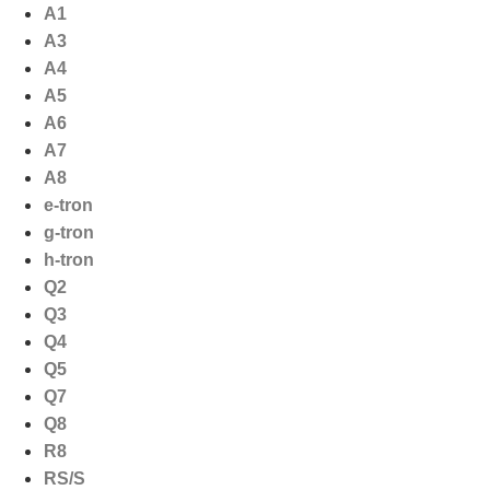
Ga
A1
naar
A3
de
A4
inhoud
A5
A6
A7
A8
e-tron
g-tron
h-tron
Q2
Q3
Q4
Q5
Q7
Q8
R8
RS/S