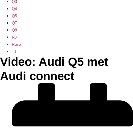
Q3
Q4
Q5
Q7
Q8
R8
RS/S
TT
Video: Audi Q5 met
Audi connect