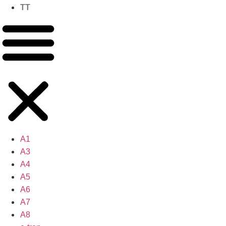
TT
A1
A3
A4
A5
A6
A7
A8