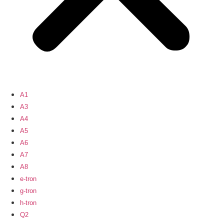
A1
A3
A4
A5
A6
A7
A8
e-tron
g-tron
h-tron
Q2