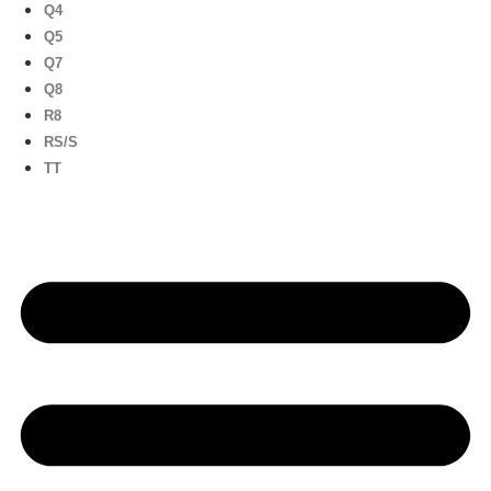
Q4
Q5
Q7
Q8
R8
RS/S
TT