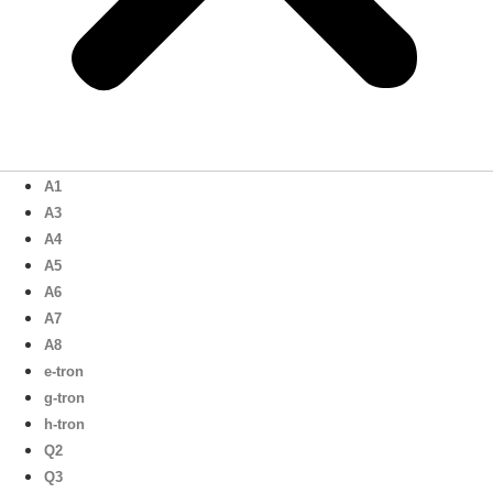
A1
A3
A4
A5
A6
A7
A8
e-tron
g-tron
h-tron
Q2
Q3