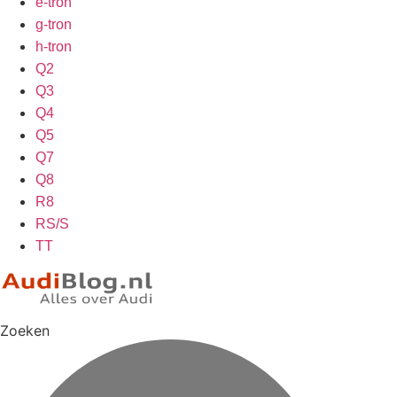
e-tron
g-tron
h-tron
Q2
Q3
Q4
Q5
Q7
Q8
R8
RS/S
TT
Zoeken