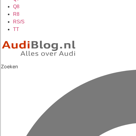
Q8
R8
RS/S
TT
Zoeken