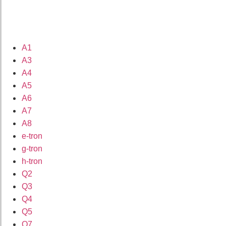
A1
A3
A4
A5
A6
A7
A8
e-tron
g-tron
h-tron
Q2
Q3
Q4
Q5
Q7