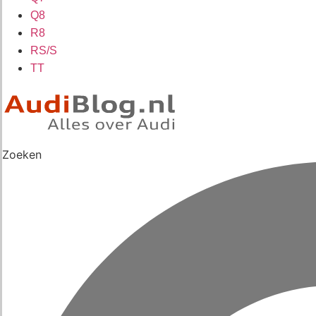
Q8
R8
RS/S
TT
Zoeken