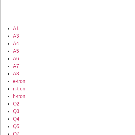
A1
A3
A4
A5
A6
A7
A8
e-tron
g-tron
h-tron
Q2
Q3
Q4
Q5
Q7