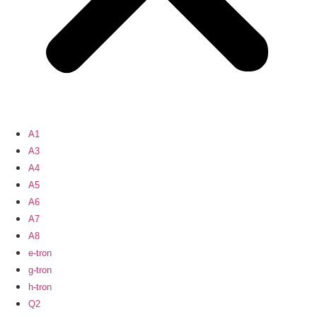
A1
A3
A4
A5
A6
A7
A8
e-tron
g-tron
h-tron
Q2