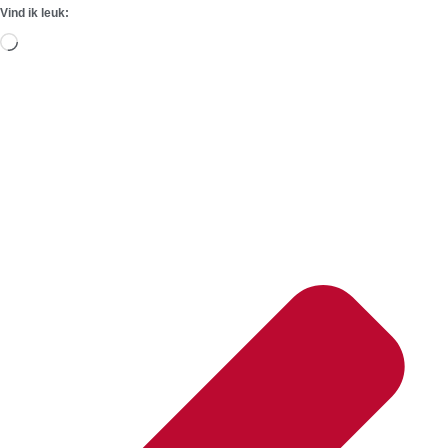
Vind ik leuk:
Aan
het
laden...