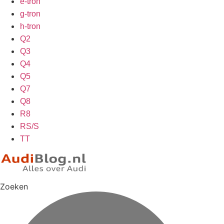
e-tron
g-tron
h-tron
Q2
Q3
Q4
Q5
Q7
Q8
R8
RS/S
TT
Zoeken