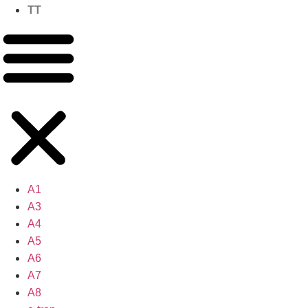
TT
A1
A3
A4
A5
A6
A7
A8