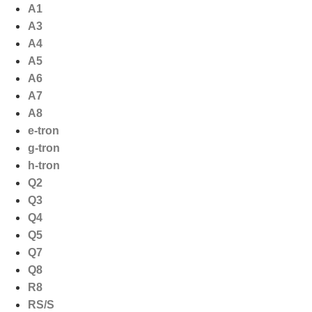
Ga
A1
naar
A3
de
A4
inhoud
A5
A6
A7
A8
e-tron
g-tron
h-tron
Q2
Q3
Q4
Q5
Q7
Q8
R8
RS/S