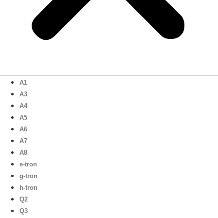
A1
A3
A4
A5
A6
A7
A8
e-tron
g-tron
h-tron
Q2
Q3