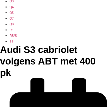
Q3
Q4
Q5
Q7
Q8
R8
RS/S
TT
Audi S3 cabriolet
volgens ABT met 400
pk