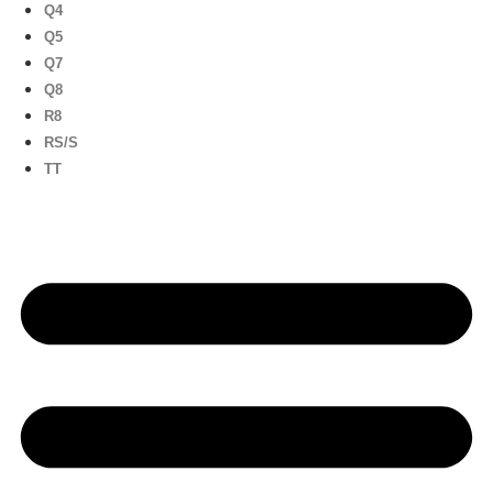
Q4
Q5
Q7
Q8
R8
RS/S
TT